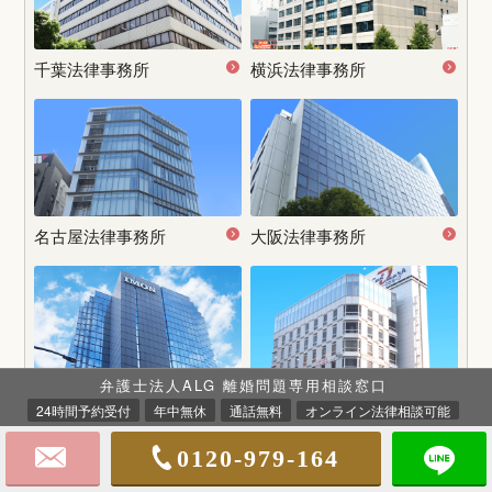
千葉法律事務所
横浜法律事務所
名古屋
法律事務所
大阪法律事務所
弁護士法人ALG 離婚問題専用相談窓口
神戸法律事務所
姫路法律事務所
24時間予約受付
年中無休
通話無料
オンライン法律相談可能
0120-979-164