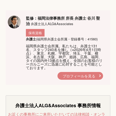
監修：福岡法律事務所 所長 弁護士 谷川 聖
治
弁護士法人ALG&Associates
保有資格
弁護士
(福岡県弁護士会所属・登録番号：41560)
福岡県弁護士会所属。私たちは、弁護士131
名、スタッフ240名を擁し（※2026年4月1日時
点）、東京、札幌、宇都宮、埼玉、千葉、横
浜、名古屋、大阪、神戸、姫路、広島、福岡、
タイの国内外13拠点を構え、全国のお客様のリ
ーガルニーズに迅速に応対することを可能とし
ております。
プロフィールを見る
弁護士法人ALG&Associates
事務所情報
お近くの事務所にご来所いただいての法律相談・オンラ