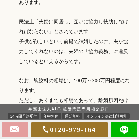
あります。
民法上「夫婦は同居し、互いに協力し扶助しなけ
ればならない」とされています。
子供が欲しいという前提で結婚したのに、夫が協
力してくれないのは、夫婦の「協力義務」に違反
しているといえるからです。
なお、慰謝料の相場は、100万～300万円程度にな
ります。
ただし、あくまでも相場であって、離婚原因だけ
弁護士法人ALG 離婚問題専用相談窓口
でなく、婚姻期間の長さや相手の収入など家庭ご
24時間予約受付
年中無休
通話無料
オンライン法律相談可能
との事情を考慮して算出することになります。
0120-979-164