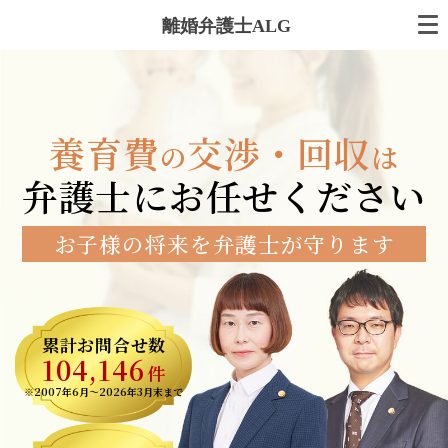
離婚弁護士ALG
養育費
交渉・回収
の
は
弁護士にお任せください
お子様の将来を弁護士が守ります
累計お問合せ数
104,146
件
※2007年6月～
2026年3月末まで