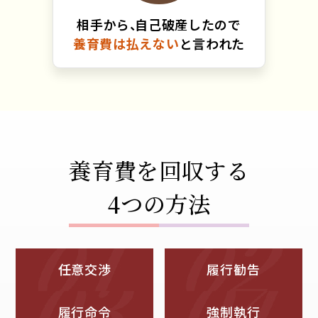
相手から
、
自己破産したので
養育費は払えない
と言われた
養育費を回収する
4つの方法
任意交渉
履行勧告
履行命令
強制執行