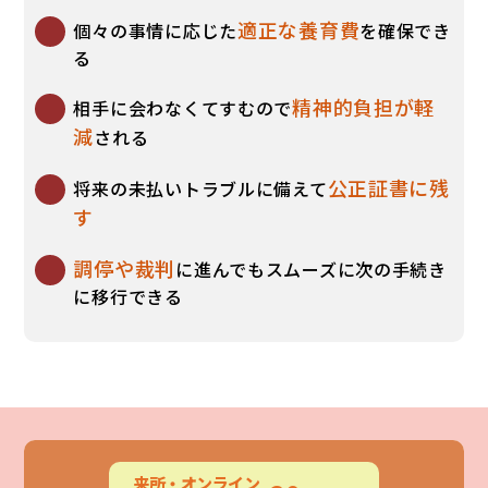
適正な養育費
個々の事情に応じた
を確保でき
る
精神的負担が軽
相手に会わなくてすむので
減
される
公正証書に残
将来の未払いトラブルに備えて
す
調停や裁判
に進んでもスムーズに次の手続き
に移行できる
来所・
オンライン