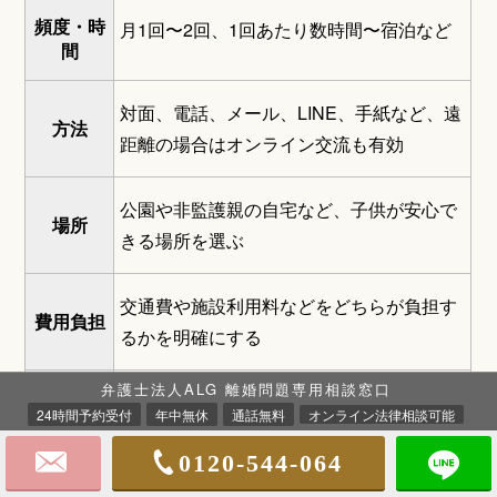
頻度・時
月1回〜2回、1回あたり数時間〜宿泊など
間
対面、電話、メール、LINE、手紙など、遠
方法
距離の場合はオンライン交流も有効
公園や非監護親の自宅など、子供が安心で
場所
きる場所を選ぶ
交通費や施設利用料などをどちらが負担す
費用負担
るかを明確にする
弁護士法人ALG 離婚問題専用相談窓口
親同士が直接関わりたくない場合は、支援
24時間予約受付
年中無休
通話無料
オンライン法律相談可能
第三者機
機関による当日の待ち合わせや付き添いも
関の利用
0120-544-064
検討する