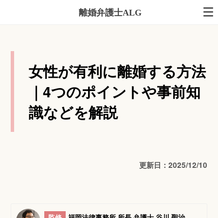
離婚弁護士ALG
女性が有利に離婚する方法
｜4つのポイントや事前知
識などを解説
更新日：2025/12/10
監修
福岡法律事務所 所長 弁護士 谷川 聖治