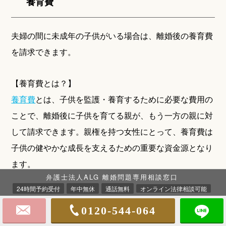
養育費
夫婦の間に未成年の子供がいる場合は、離婚後の養育費
を請求できます。
【養育費とは？】
養育費
とは、子供を監護・養育するために必要な費用の
ことで、離婚後に子供を育てる親が、もう一方の親に対
して請求できます。親権を持つ女性にとって、養育費は
子供の健やかな成長を支えるための重要な資金源となり
ます。
弁護士法人ALG 離婚問題専用相談窓口
24時間予約受付
年中無休
通話無料
オンライン法律相談可能
養育費を取り決めたら、その内容を書面に残すことが重
0120-544-064
要です。特に、「強制執行認諾文言付き公正証書」とし