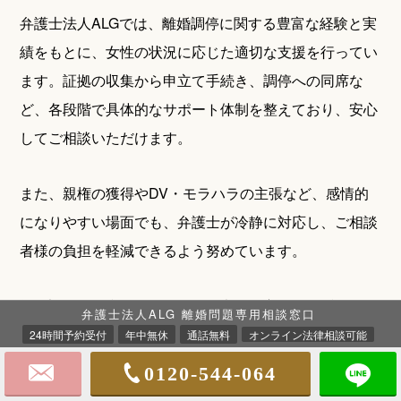
弁護士法人ALGでは、離婚調停に関する豊富な経験と実
績をもとに、女性の状況に応じた適切な支援を行ってい
ます。証拠の収集から申立て手続き、調停への同席な
ど、各段階で具体的なサポート体制を整えており、安心
してご相談いただけます。
また、親権の獲得やDV・モラハラの主張など、感情的
になりやすい場面でも、弁護士が冷静に対応し、ご相談
者様の負担を軽減できるよう努めています。
離婚調停を有利に進めたいとお考えの方は、まずは私た
弁護士法人ALG 離婚問題専用相談窓口
ちにお話をお聞かせください。
24時間予約受付
年中無休
通話無料
オンライン法律相談可能
0120-544-064