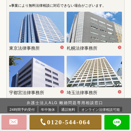
※事案により無料法律相談に
対応できない場合がございます。
東京法律事務所
札幌法律事務所
宇都宮
法律事務所
埼玉法律事務所
弁護士法人ALG 離婚問題専用相談窓口
24時間予約受付
年中無休
通話無料
オンライン法律相談可能
0120-544-064