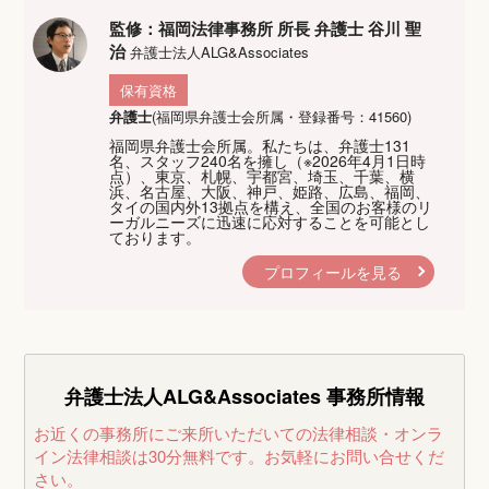
監修：福岡法律事務所 所長 弁護士 谷川 聖
治
弁護士法人ALG&Associates
保有資格
弁護士
(福岡県弁護士会所属・登録番号：41560)
福岡県弁護士会所属。私たちは、弁護士131
名、スタッフ240名を擁し（※2026年4月1日時
点）、東京、札幌、宇都宮、埼玉、千葉、横
浜、名古屋、大阪、神戸、姫路、広島、福岡、
タイの国内外13拠点を構え、全国のお客様のリ
ーガルニーズに迅速に応対することを可能とし
ております。
プロフィールを見る
弁護士法人ALG&Associates
事務所情報
お近くの事務所にご来所いただいての法律相談・オンラ
イン法律相談は30分無料です。
お気軽にお問い合せくだ
さい。