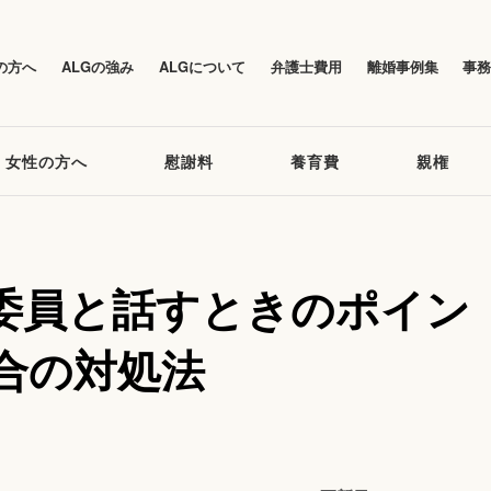
の方へ
ALGの強み
ALGについて
弁護士費用
離婚事例集
事
女性の方へ
慰謝料
養育費
親権
委員と話すときのポイン
合の対処法