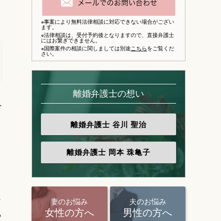
※事案により無料法律相談に対応できない場合がござい
ます。
※法律相談は、
受付予約後となりますので、
直接弁護士
にはお繋ぎできません。
※国際案件の相談に関しましては別途
こちら
をご覧くだ
さい。
離婚弁護士の想い
を
と
離婚弁護士
谷川 聖治
離婚弁護士
岡本 珠亀子
き
こ
妻のお悩み
夫のお悩み
ら
女性の方へ
男性の方へ