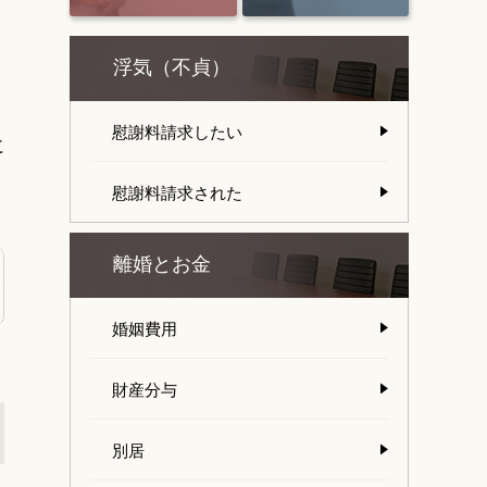
浮気（不貞）
き
慰謝料請求したい
に
慰謝料請求された
離婚とお金
婚姻費用
財産分与
別居