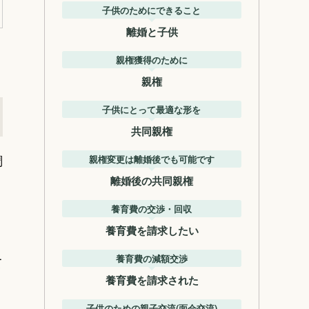
子供のためにできること
離婚と子供
親権獲得のために
親権
子供にとって最適な形を
共同親権
調
親権変更は離婚後でも可能です
離婚後の共同親権
く
養育費の交渉・回収
養育費を請求したい
養育費の減額交渉
て
養育費を請求された
子供のための親子交流(面会交流)