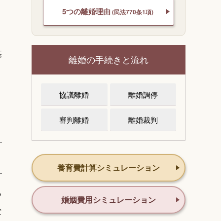
5つの離婚理由
(民法770条1項)
基
離婚の手続きと流れ
協議離婚
離婚調停
審判離婚
離婚裁判
養育費計算シミュレーション
っ
婚姻費用シミュレーション
な