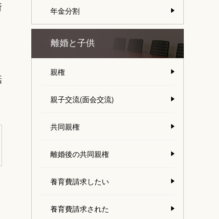
所
年金分割
離婚と子供
、
親権
話
親子交流(面会交流)
共同親権
離婚後の共同親権
養育費請求したい
養育費請求された