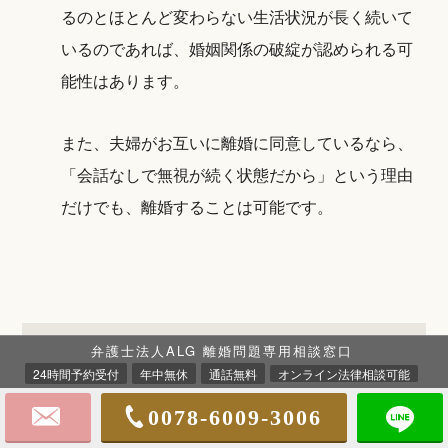
るのとほとんど変わらない生活状況が長く続いて
いるのであれば、婚姻関係の破綻が認められる可
能性はあります。
また、夫婦がお互いに離婚に同意しているなら、
「会話なしで無視が続く状態だから」という理由
だけでも、離婚することは可能です。
家庭内別居から離婚をお考えの方
弁護士法人ALG 離婚問題専用相談窓口
は、早めに弁護士にご相談くださ
24時間予約受付
年中無休
通話無料
オンライン法律相談可能
い。
0078-6009-3006