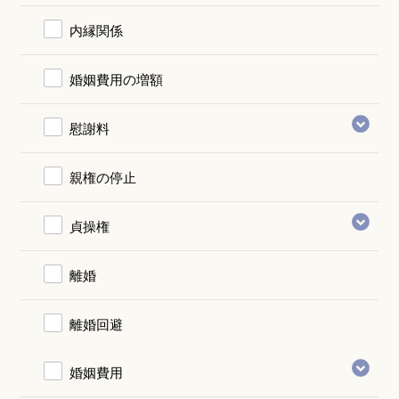
内縁関係
婚姻費用の増額
慰謝料
親権の停止
貞操権
離婚
離婚回避
婚姻費用