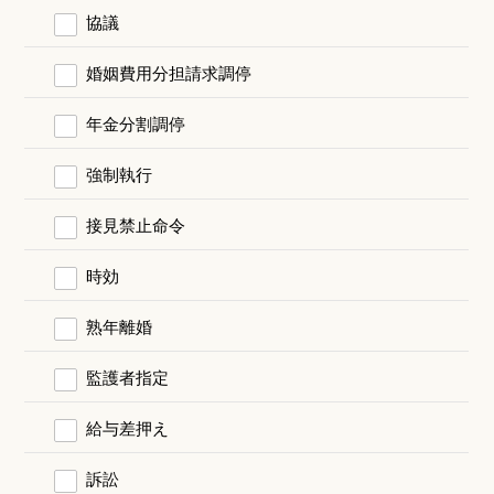
協議
婚姻費用分担請求調停
年金分割調停
強制執行
接見禁止命令
時効
熟年離婚
監護者指定
給与差押え
訴訟