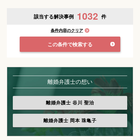
1032
該当する解決事例
件
条件内容のクリア
この条件で検索する
離婚弁護士の想い
離婚弁護士
谷川 聖治
離婚弁護士
岡本 珠亀子