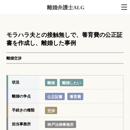
離婚弁護士ALG
モラハラ夫との接触無しで、養育費の公正証
書を作成し、離婚した事例
離婚交渉
状況
離婚
離婚したい
離婚の争点
公正証書
養育費
手続きの種類
交渉
担当事務所
神戸法律事務所