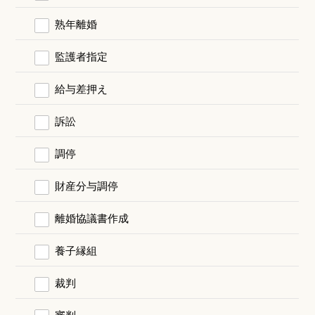
熟年離婚
監護者指定
給与差押え
訴訟
調停
財産分与調停
離婚協議書作成
養子縁組
裁判
審判