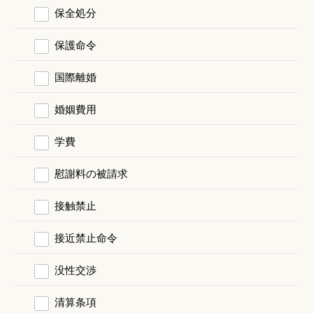
保全処分
保護命令
国際離婚
婚姻費用
学費
慰謝料の被請求
接触禁止
接近禁止命令
没性交渉
清算条項