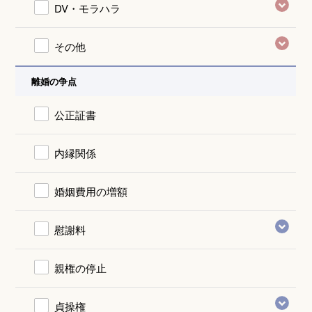
DV・モラハラ
その他
離婚の争点
公正証書
内縁関係
婚姻費用の増額
慰謝料
親権の停止
貞操権