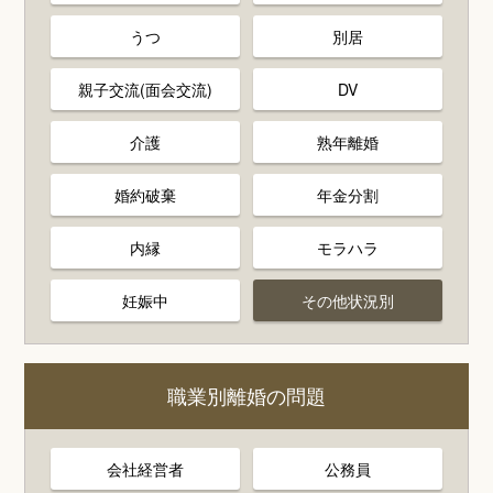
うつ
別居
親子交流(面会交流)
DV
介護
熟年離婚
婚約破棄
年金分割
内縁
モラハラ
妊娠中
その他状況別
職業別離婚の問題
会社経営者
公務員