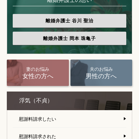
離婚弁護士
谷川 聖治
離婚弁護士
岡本 珠亀子
妻のお悩み
夫のお悩み
女性の方へ
男性の方へ
浮気（不貞）
慰謝料請求したい
慰謝料請求された