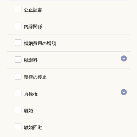
公正証書
内縁関係
婚姻費用の増額
慰謝料
親権の停止
貞操権
離婚
離婚回避