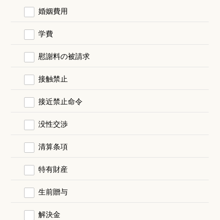
婚姻費用
学費
慰謝料の被請求
接触禁止
接近禁止命令
没性交渉
清算条項
特有財産
生前贈与
解決金