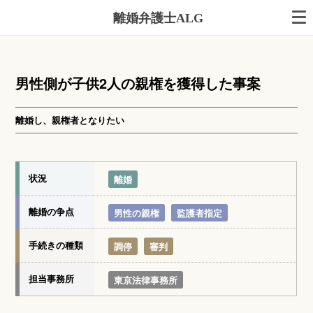
離婚弁護士ALG
男性側が子供2人の親権を獲得した事案
離婚し、親権者となりたい
状況
離婚
離婚の争点
男性の親権
監護者指定
手続きの種類
調停
審判
担当事務所
東京法律事務所