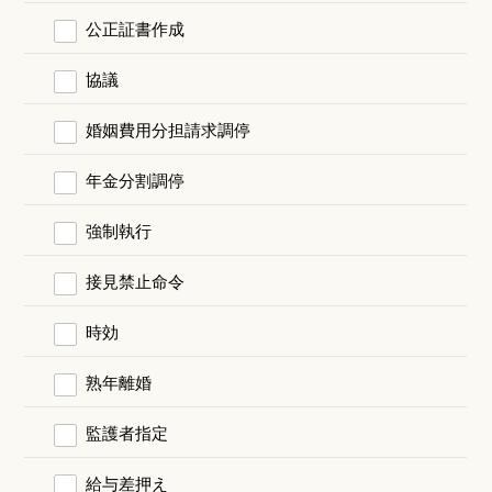
公正証書作成
協議
婚姻費用分担請求調停
年金分割調停
強制執行
接見禁止命令
時効
熟年離婚
監護者指定
給与差押え