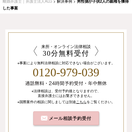
離婚弁護士｜弁護士法人ALG
>
解決事例
>
男性側が子供2人の親権を獲得
した事案
来所・オンライン法律相談
30分無料受付
※事案により無料法律相談に
対応できない場合がございます。
0120-979-039
※法律相談は、
受付予約後となりますので、
直接弁護士にはお繋ぎできません。
※国際案件の相談
に関しましては
別途
こちら
を
ご覧ください。
メール相談予約受付