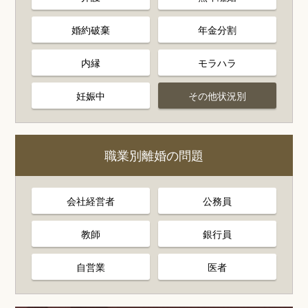
婚約破棄
年金分割
内縁
モラハラ
妊娠中
その他状況別
職業別離婚の問題
会社経営者
公務員
教師
銀行員
自営業
医者