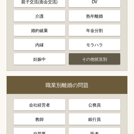
親子交流(面会交流)
DV
介護
熟年離婚
婚約破棄
年金分割
内縁
モラハラ
妊娠中
その他状況別
職業別離婚の問題
会社経営者
公務員
教師
銀行員
自営業
医者