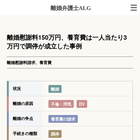
離婚弁護士ALG
離婚慰謝料150万円、養育費は一人当たり3
万円で調停が成立した事例
離婚慰謝料請求、養育費
状況
離婚
離婚の原因
不倫・浮気
DV
離婚の争点
養育費の請求
手続きの種類
調停