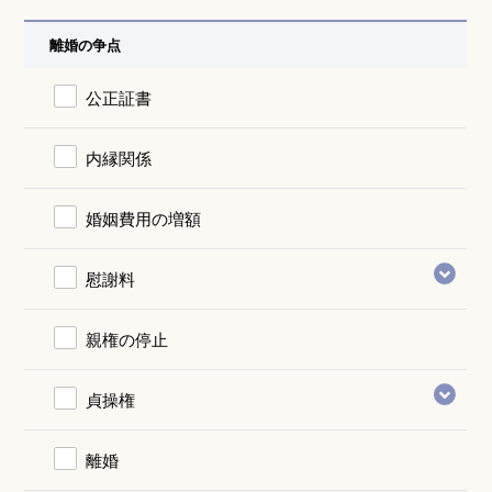
離婚の争点
公正証書
内縁関係
婚姻費用の増額
慰謝料
親権の停止
貞操権
離婚