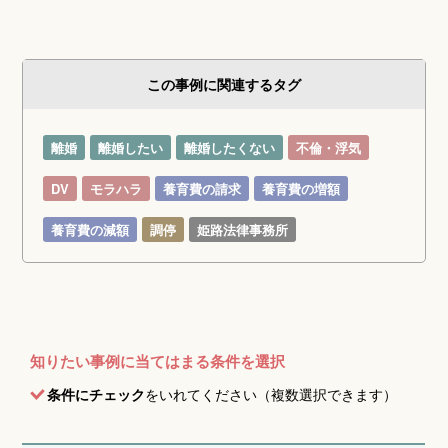
この事例に関連するタグ
離婚
離婚したい
離婚したくない
不倫・浮気
DV
モラハラ
養育費の請求
養育費の増額
養育費の減額
調停
姫路法律事務所
知りたい事例に当てはまる条件を選択
条件にチェック
をいれてください（複数選択できます）