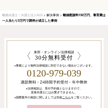
離婚弁護士｜弁護士法人ALG
>
解決事例
>
離婚慰謝料150万円、養育費は
一人当たり3万円で調停が成立した事例
来所・オンライン法律相談
30分無料受付
※事案により無料法律相談に
対応できない場合がございます。
0120-979-039
※法律相談は、
受付予約後となりますので、
直接弁護士にはお繋ぎできません。
※国際案件の相談
に関しましては
別途
こちら
を
ご覧ください。