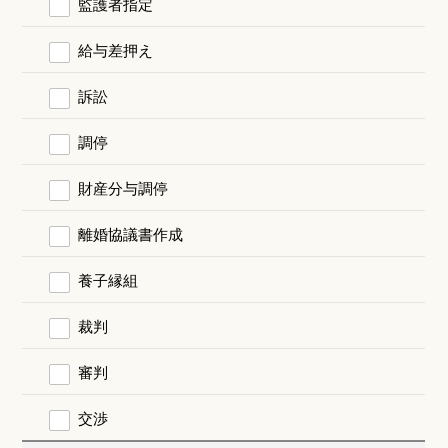
監護者指定
給与差押え
訴訟
調停
財産分与調停
離婚協議書作成
養子縁組
裁判
審判
交渉