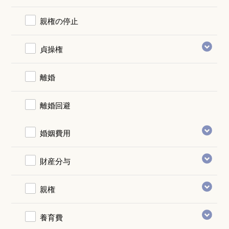
親権の停止
貞操権
離婚
離婚回避
婚姻費用
財産分与
親権
養育費