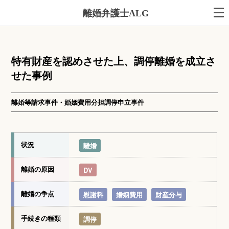
離婚弁護士ALG
特有財産を認めさせた上、調停離婚を成立さ
せた事例
離婚等請求事件・婚姻費用分担調停申立事件
状況
離婚
離婚の原因
DV
離婚の争点
慰謝料
婚姻費用
財産分与
手続きの種類
調停