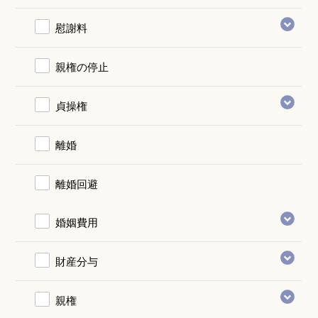
慰謝料
親権の停止
貞操権
離婚
離婚回避
婚姻費用
財産分与
親権