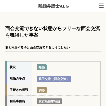
離婚弁護士ALG
面会交流できない状態からフリーな面会交流
を獲得した事案
妻と同居する子と面会交流できるようにしたい
状況
離婚
離婚の争点
親子交流（面会交流）
手続きの種類
調停
担当事務所
東京法律事務所