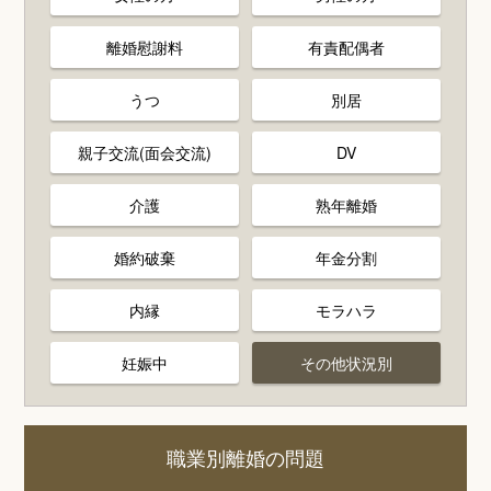
離婚慰謝料
有責配偶者
うつ
別居
親子交流(面会交流)
DV
介護
熟年離婚
婚約破棄
年金分割
内縁
モラハラ
妊娠中
その他状況別
職業別離婚の問題