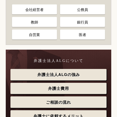
会社経営者
公務員
教師
銀行員
自営業
医者
弁護士法人ALGについて
弁護士法人ALGの強み
弁護士費用
ご相談の流れ
弁護士に依頼するメリット