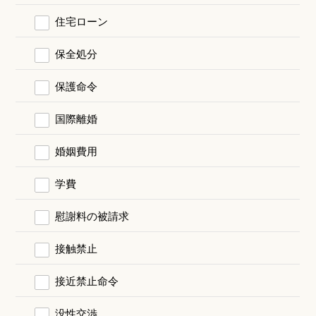
住宅ローン
保全処分
保護命令
国際離婚
婚姻費用
学費
慰謝料の被請求
接触禁止
接近禁止命令
没性交渉