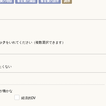
費の増額
養育費の減額
養育費の請求
調停
ック
をいれてください（複数選択できます）
たくない
が働かな
経済的DV