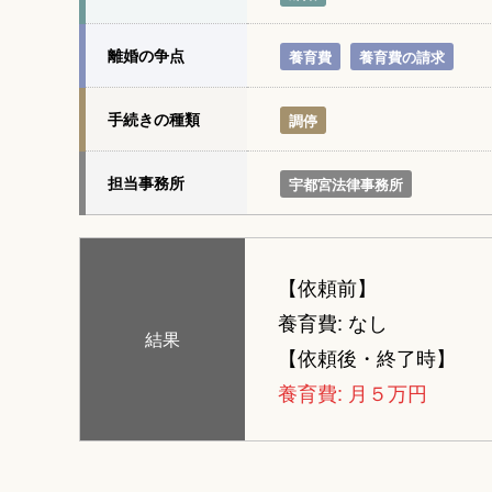
離婚の争点
養育費
養育費の請求
手続きの種類
調停
担当事務所
宇都宮法律事務所
【依頼前】
養育費: なし
結果
【依頼後・終了時】
養育費: 月５万円