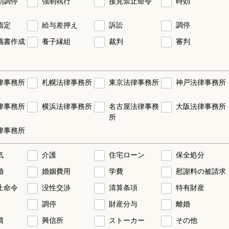
割調停
強制執行
接見禁止命令
時効
指定
給与差押え
訴訟
調停
議書作成
養子縁組
裁判
審判
律事務所
札幌法律事務所
東京法律事務所
神戸法律事務所
律事務所
横浜法律事務所
名古屋法律事務
大阪法律事務所
所
律事務所
気
介護
住宅ローン
保全処分
婚
婚姻費用
学費
慰謝料の被請求
止命令
没性交渉
清算条項
特有財産
調停
財産分与
離婚
償
興信所
ストーカー
その他