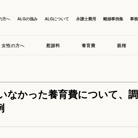
の方へ
ALGの強み
ALGについて
弁護士費用
離婚事例集
事
女性の方へ
慰謝料
養育費
親権
ていなかった養育費について、調
例