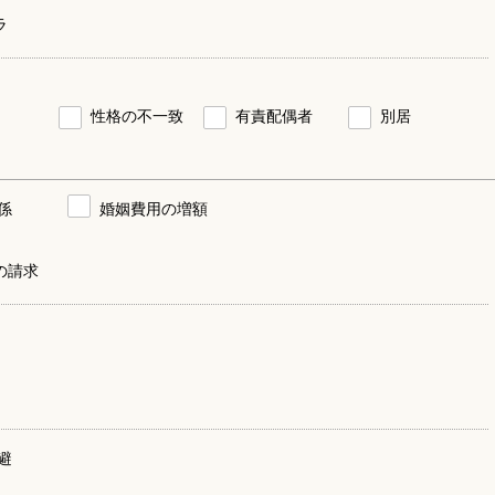
ラ
性格の不一致
有責配偶者
別居
係
婚姻費用の増額
の請求
避