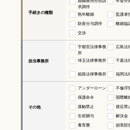
婚姻費用分担請
年金分
求調停
手続きの種類
熟年離婚
監護者
財産分与調停
離婚協
交渉
宇都宮法律事務
広島法
所
埼玉法律事務所
千葉法
担当事務所
姫路法律事務所
福岡法
アンダーローン
不倫浮
保護命令
国際離
接触禁止
接近禁
その他
生前贈与
解決金
養育費
損害賠