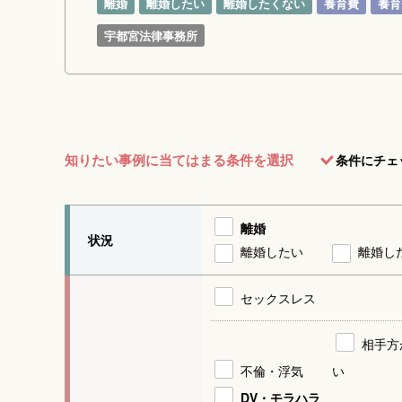
離婚
離婚したい
離婚したくない
養育費
養育
宇都宮法律事務所
知りたい事例に当てはまる条件を選択
条件にチェ
離婚
状況
離婚したい
離婚し
セックスレス
相手方
不倫・浮気
い
DV・モラハラ