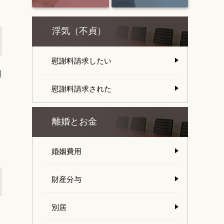
浮気（不貞）
慰謝料請求したい
口
慰謝料請求された
離婚とお金
婚姻費用
財産分与
別居
、