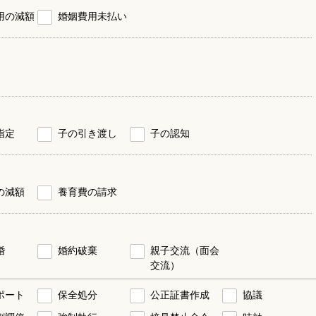
用の減額
婚姻費用未払い
指定
子の引き渡し
子の認知
の減額
養育費の請求
婚
婚約破棄
親子交流（面会
交流）
ポート
保全処分
公正証書作成
協議