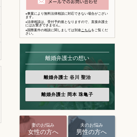
※事案により無料法律相談に対応できない場合がござい
ます。
※法律相談は、
受付予約後となりますので、
直接弁護士
にはお繋ぎできません。
※国際案件の相談に関しましては別途
こちら
をご覧くだ
さい。
離婚弁護士の想い
離婚弁護士
谷川 聖治
離婚弁護士
岡本 珠亀子
妻のお悩み
夫のお悩み
女性の方へ
男性の方へ