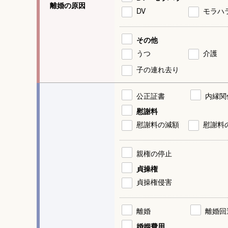
離婚の原因
DV
モラハ
その他
うつ
介護
子の連れ去り
公正証書
内縁関
慰謝料
慰謝料の減額
慰謝料
親権の停止
貞操権
貞操権侵害
離婚
離婚回
婚姻費用