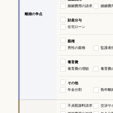
婚姻費用の請求
婚姻費
離婚の争点
財産分与
住宅ローン
親権
男性の親権
監護者
養育費
養育費の増額
養育費
その他
年金分割
熟年離
不貞慰謝料請求
交渉サ