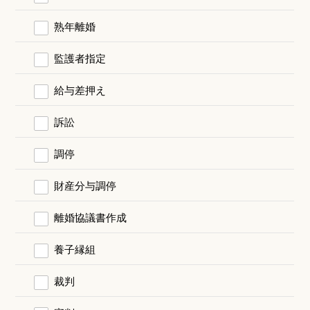
熟年離婚
監護者指定
給与差押え
訴訟
調停
財産分与調停
離婚協議書作成
養子縁組
裁判