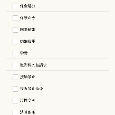
保全処分
保護命令
国際離婚
婚姻費用
学費
慰謝料の被請求
接触禁止
接近禁止命令
没性交渉
清算条項