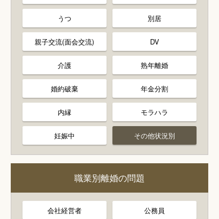
うつ
別居
親子交流(面会交流)
DV
介護
熟年離婚
婚約破棄
年金分割
内縁
モラハラ
妊娠中
その他状況別
職業別離婚の問題
会社経営者
公務員