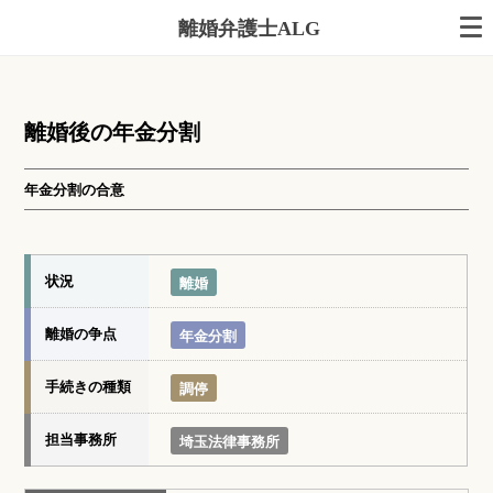
離婚弁護士ALG
離婚後の年金分割
年金分割の合意
状況
離婚
離婚の争点
年金分割
手続きの種類
調停
担当事務所
埼玉法律事務所