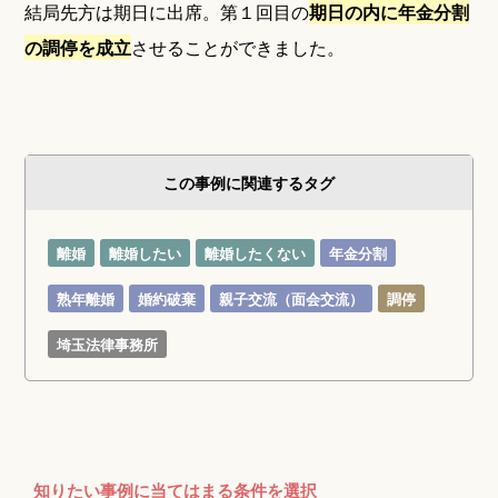
結局先方は期日に出席。第１回目の
期日の内に年金分割
の調停を成立
させることができました。
この事例に関連するタグ
離婚
離婚したい
離婚したくない
年金分割
熟年離婚
婚約破棄
親子交流（面会交流）
調停
埼玉法律事務所
知りたい事例に当てはまる条件を選択