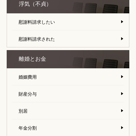
浮気（不貞）
慰謝料請求したい
慰謝料請求された
離婚とお金
婚姻費用
財産分与
別居
年金分割