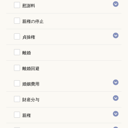
慰謝料
親権の停止
貞操権
離婚
離婚回避
婚姻費用
財産分与
親権