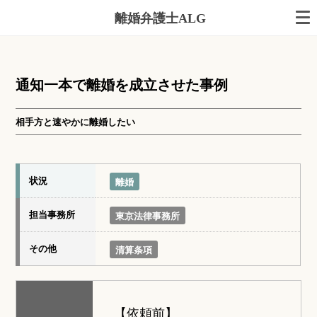
離婚弁護士ALG
通知一本で離婚を成立させた事例
相手方と速やかに離婚したい
状況
離婚
担当事務所
東京法律事務所
その他
清算条項
【依頼前】