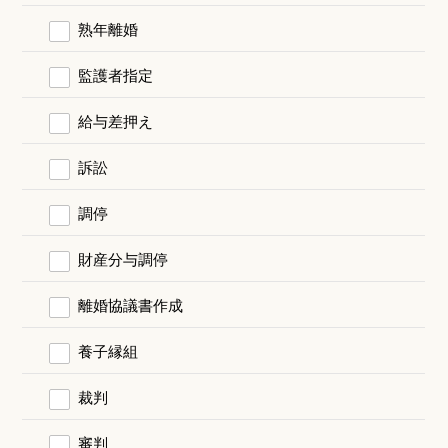
熟年離婚
監護者指定
給与差押え
訴訟
調停
財産分与調停
離婚協議書作成
養子縁組
裁判
審判