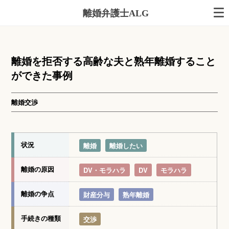
離婚弁護士ALG
離婚を拒否する高齢な夫と熟年離婚すること
ができた事例
離婚交渉
状況
離婚
離婚したい
離婚の原因
DV・モラハラ
DV
モラハラ
離婚の争点
財産分与
熟年離婚
手続きの種類
交渉