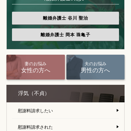
離婚弁護士
谷川 聖治
離婚弁護士
岡本 珠亀子
妻のお悩み
夫のお悩み
女性の方へ
男性の方へ
浮気（不貞）
慰謝料請求したい
慰謝料請求された