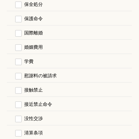
保全処分
保護命令
国際離婚
婚姻費用
学費
慰謝料の被請求
接触禁止
接近禁止命令
没性交渉
清算条項