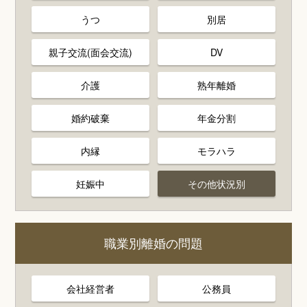
うつ
別居
親子交流(面会交流)
DV
介護
熟年離婚
婚約破棄
年金分割
内縁
モラハラ
妊娠中
その他状況別
職業別離婚の問題
会社経営者
公務員