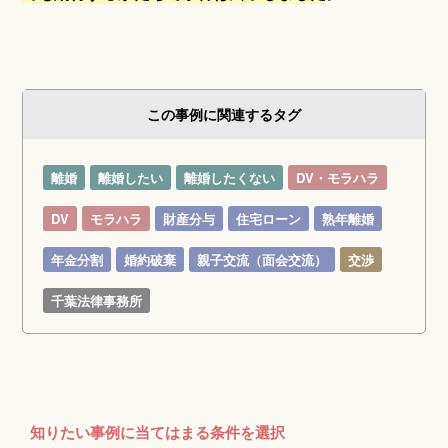
この事例に関連するタグ
離婚
離婚したい
離婚したくない
DV・モラハラ
DV
モラハラ
財産分与
住宅ローン
熟年離婚
年金分割
婚約破棄
親子交流（面会交流）
交渉
千葉法律事務所
知りたい事例に当てはまる条件を選択