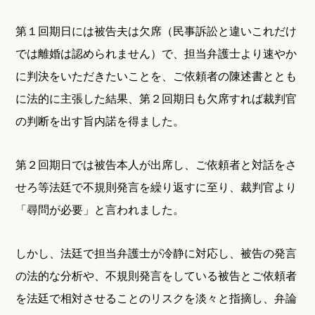
第１回期日には被告夫は欠席（民事訴訟と違いこれだけ
では離婚は認められません）で、担当弁護士より速やか
に判決をいただきたいことを、ご依頼者の陳述書ととも
に法的に主張した結果、第２回期日も欠席すれば裁判官
の判断を出す旨内諾を得ました。
第２回期日では被告本人が出席し、ご依頼者と対話をさ
せろ等法廷で不規則発言を繰り返すに至り、裁判官より
「尋問が必要」と言われました。
しかし、法廷で担当弁護士が冷静に対応し、被告の発言
の法的な分析や、不規則発言をしている被告とご依頼者
を法廷で相対させることのリスクを淡々と指摘し、弁論