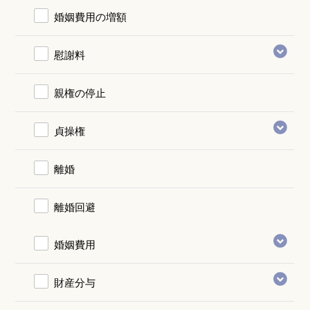
婚姻費用の増額
慰謝料
親権の停止
貞操権
離婚
離婚回避
婚姻費用
財産分与