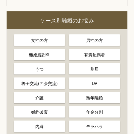
ケース別離婚のお悩み
女性の方
男性の方
離婚慰謝料
有責配偶者
うつ
別居
親子交流(面会交流)
DV
介護
熟年離婚
婚約破棄
年金分割
内縁
モラハラ