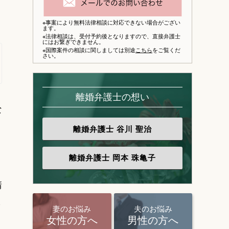
※事案により無料法律相談に対応できない場合がござい
ます。
※法律相談は、
受付予約後となりますので、
直接弁護士
にはお繋ぎできません。
※国際案件の相談に関しましては別途
こちら
をご覧くだ
さい。
離婚弁護士の想い
な
離婚弁護士
谷川 聖治
離婚弁護士
岡本 珠亀子
請
さ
妻のお悩み
夫のお悩み
女性の方へ
男性の方へ