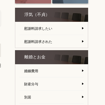
浮気（不貞）
慰謝料請求したい
慰謝料請求された
離婚とお金
能
婚姻費用
財産分与
別居