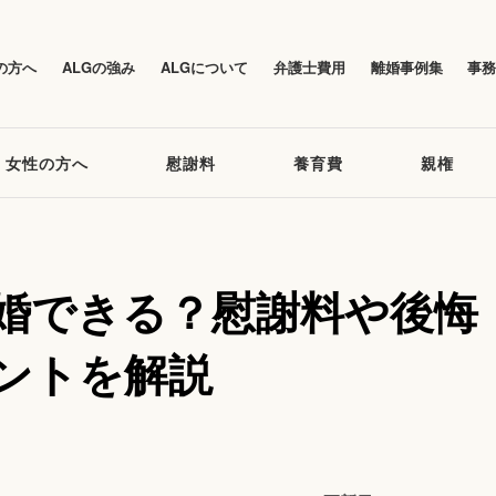
の方へ
ALGの強み
ALGについて
弁護士費用
離婚事例集
事
女性の方へ
慰謝料
養育費
親権
婚できる？慰謝料や後悔
ントを解説