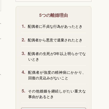
5つの離婚理由
1.
配偶者に不貞な行為があったとき
2.
配偶者から悪意で遺棄されたとき
3.
配偶者の生死が3年以上明らかでな
いとき
4.
配偶者が強度の精神病にかかり、
て
回復の見込みがないこと
5.
その他婚姻を継続しがたい重大な
事由があるとき