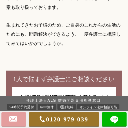
案も取り扱っております。
生まれてきたお子様のため、ご自身のこれからの生活の
ためにも、問題解決ができるよう、一度弁護士に相談し
てみてはいかがでしょうか。
1人で悩まず弁護士にご相談ください
まずは専任の受付職員が
丁寧にお話を伺います
弁護士法人ALG 離婚問題専用相談窓口
24時間予約受付
年中無休
通話無料
オンライン法律相談可能
0120-979-039
0120-979-039
24時間予約受付・年中無休・通話無料