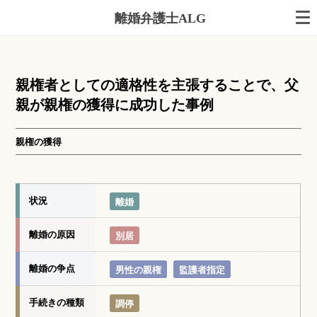
離婚弁護士ALG
親権者としての適格性を主張することで、父
親が親権の獲得に成功した事例
親権の獲得
状況
離婚
離婚の原因
別居
離婚の争点
男性の親権
監護者指定
手続きの種類
調停