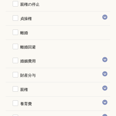
親権の停止
貞操権
離婚
離婚回避
婚姻費用
財産分与
親権
養育費