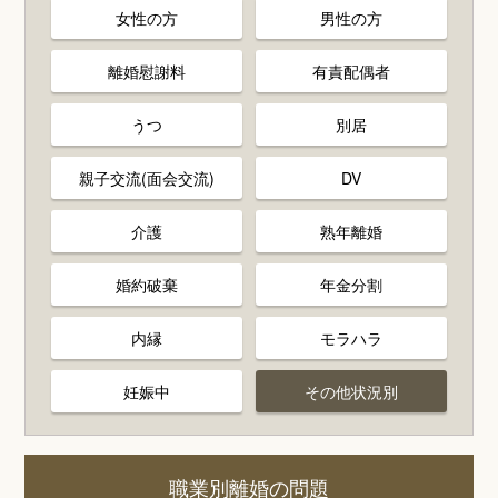
女性の方
男性の方
離婚慰謝料
有責配偶者
うつ
別居
親子交流(面会交流)
DV
介護
熟年離婚
婚約破棄
年金分割
内縁
モラハラ
妊娠中
その他状況別
職業別離婚の問題