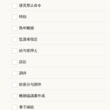
接見禁止命令
時効
熟年離婚
監護者指定
給与差押え
訴訟
調停
財産分与調停
離婚協議書作成
養子縁組