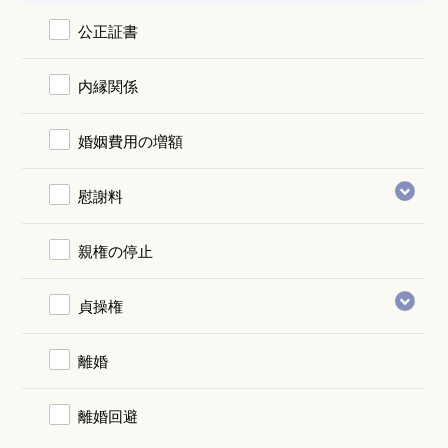
公正証書
内縁関係
婚姻費用の増額
慰謝料
親権の停止
貞操権
離婚
離婚回避