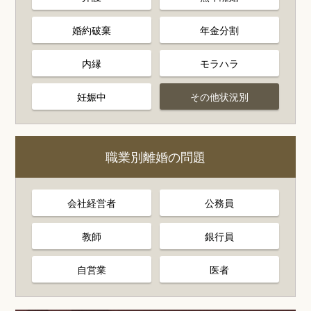
婚約破棄
年金分割
内縁
モラハラ
妊娠中
その他状況別
職業別離婚の問題
会社経営者
公務員
教師
銀行員
自営業
医者