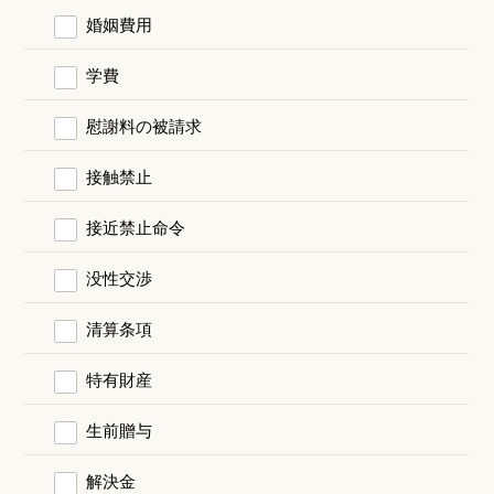
婚姻費用
学費
慰謝料の被請求
接触禁止
接近禁止命令
没性交渉
清算条項
特有財産
生前贈与
解決金