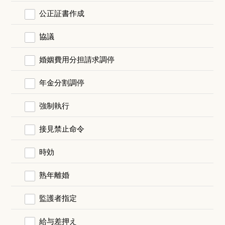
公正証書作成
協議
婚姻費用分担請求調停
年金分割調停
強制執行
接見禁止命令
時効
熟年離婚
監護者指定
給与差押え