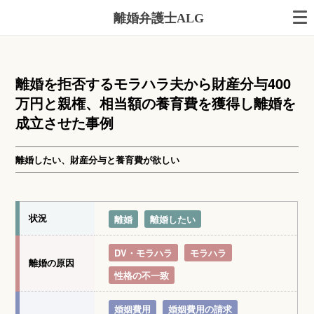
離婚弁護士ALG
離婚を拒否するモラハラ夫から財産分与400
万円と親権、相当額の養育費を獲得し離婚を
成立させた事例
離婚したい、財産分与と養育費が欲しい
状況
離婚
離婚したい
DV・モラハラ
モラハラ
離婚の原因
性格の不一致
婚姻費用
婚姻費用の請求