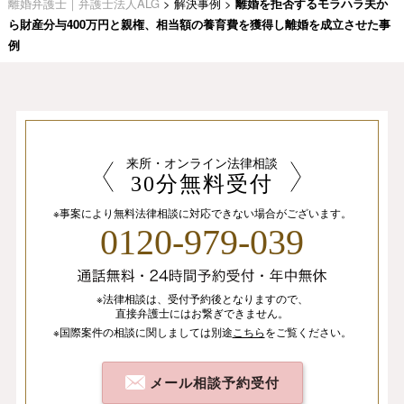
離婚弁護士｜弁護士法人ALG
>
解決事例
>
離婚を拒否するモラハラ夫か
ら財産分与400万円と親権、相当額の養育費を獲得し離婚を成立させた事
例
来所・オンライン法律相談
30分無料受付
※事案により無料法律相談に
対応できない場合がございます。
0120-979-039
※法律相談は、
受付予約後となりますので、
直接弁護士にはお繋ぎできません。
※国際案件の相談
に関しましては
別途
こちら
を
ご覧ください。
メール相談予約受付