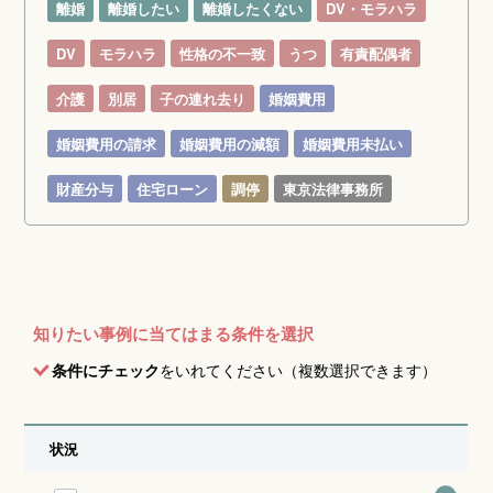
離婚
離婚したい
離婚したくない
DV・モラハラ
DV
モラハラ
性格の不一致
うつ
有責配偶者
介護
別居
子の連れ去り
婚姻費用
婚姻費用の請求
婚姻費用の減額
婚姻費用未払い
財産分与
住宅ローン
調停
東京法律事務所
知りたい事例に当てはまる条件を選択
条件にチェック
をいれてください（複数選択できます）
状況