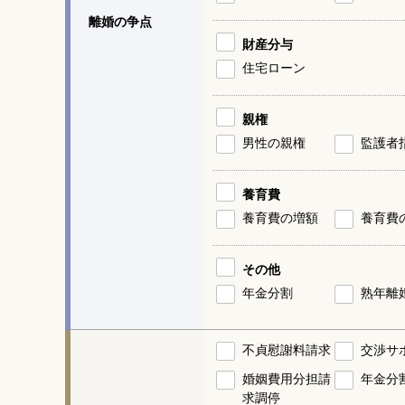
離婚の争点
財産分与
住宅ローン
親権
男性の親権
監護者
養育費
養育費の増額
養育費
その他
年金分割
熟年離
不貞慰謝料請求
交渉サ
婚姻費用分担請
年金分
求調停