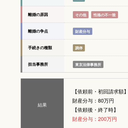
離婚の原因
その他
性格の不一致
離婚の争点
財産分与
手続きの種類
調停
担当事務所
東京法律事務所
【依頼前・初回請求額
財産分与：80万円
結果
【依頼後・終了時】
財産分与：200万円