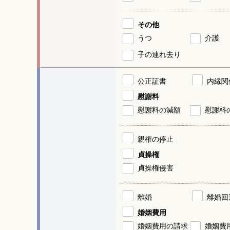
その他
うつ
介護
子の連れ去り
公正証書
内縁関
慰謝料
慰謝料の減額
慰謝料
親権の停止
貞操権
貞操権侵害
離婚
離婚回
婚姻費用
婚姻費用の請求
婚姻費