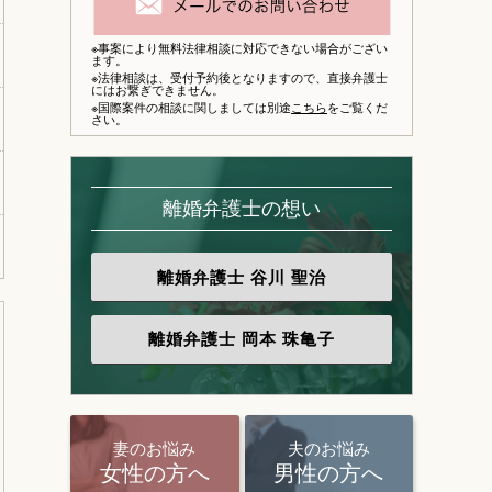
※事案により無料法律相談に対応できない場合がござい
ます。
※法律相談は、
受付予約後となりますので、
直接弁護士
にはお繋ぎできません。
※国際案件の相談に関しましては別途
こちら
をご覧くだ
さい。
離婚弁護士の想い
離婚弁護士
谷川 聖治
離婚弁護士
岡本 珠亀子
妻のお悩み
夫のお悩み
女性の方へ
男性の方へ