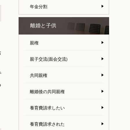
年金分割
離婚と子供
、
親権
お
親子交流(面会交流)
で
共同親権
あ
離婚後の共同親権
養育費請求したい
養育費請求された