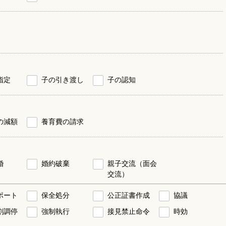
指定
子の引き渡し
子の認知
の減額
養育費の請求
婚
婚約破棄
親子交流（面会
交流）
ポート
保全処分
公正証書作成
協議
割調停
強制執行
接見禁止命令
時効