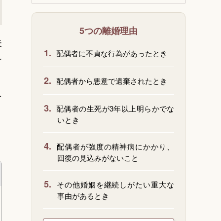
5つの離婚理由
夫
1.
配偶者に不貞な行為があったとき
け
2.
配偶者から悪意で遺棄されたとき
を
3.
配偶者の生死が3年以上明らかでな
いとき
4.
配偶者が強度の精神病にかかり、
回復の見込みがないこと
5.
その他婚姻を継続しがたい重大な
事由があるとき