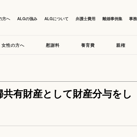
の方へ
ALGの強み
ALGについて
弁護士費用
離婚事例集
事
女性の方へ
慰謝料
養育費
親権
婦共有財産として財産分与をし