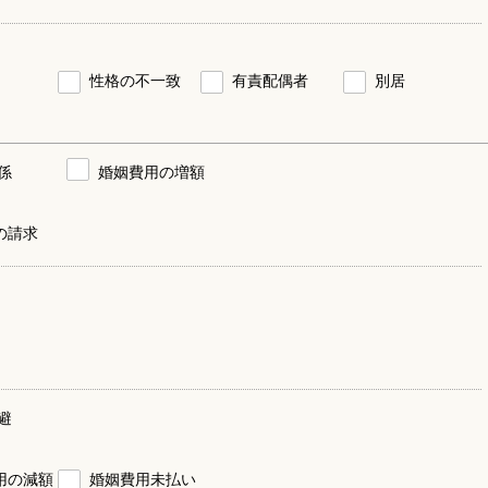
性格の不一致
有責配偶者
別居
係
婚姻費用の増額
の請求
避
用の減額
婚姻費用未払い