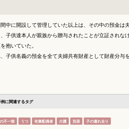
期間中に開設して管理していた以上は、その中の預金は
に、子供達本人が親族から贈与されたことが立証されな
証を抱いていた。
れ、子供名義の預金を全て夫婦共有財産として財産分与
事例に関連するタグ
の不一致
うつ
有責配偶者
介護
別居
子の連れ去り