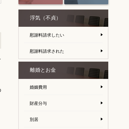
浮気（不貞）
慰謝料請求したい
慰謝料請求された
を
離婚とお金
婚姻費用
の
財産分与
別居