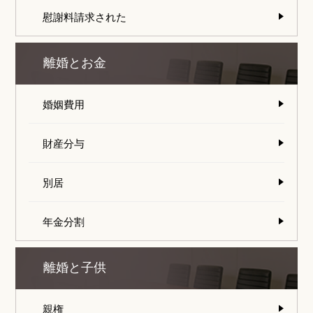
慰謝料請求された
離婚とお金
婚姻費用
財産分与
別居
年金分割
離婚と子供
親権