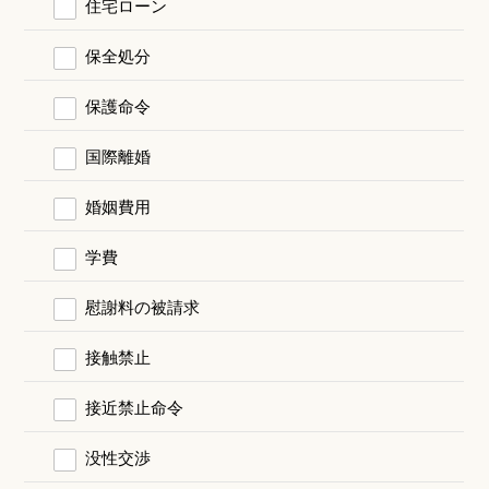
住宅ローン
保全処分
保護命令
国際離婚
婚姻費用
学費
慰謝料の被請求
接触禁止
接近禁止命令
没性交渉