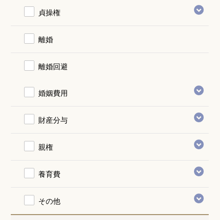
貞操権
離婚
離婚回避
婚姻費用
財産分与
親権
養育費
その他