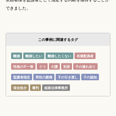
できました。
この事例に関連するタグ
離婚
離婚したい
離婚したくない
有責配偶者
性格の不一致
うつ
介護
別居
子の連れ去り
監護者指定
男性の親権
子の引き渡し
子の認知
保全処分
審判
姫路法律事務所