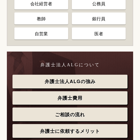
会社経営者
公務員
教師
銀行員
自営業
医者
弁護士法人ALGについて
弁護士法人ALGの強み
弁護士費用
ご相談の流れ
弁護士に依頼するメリット