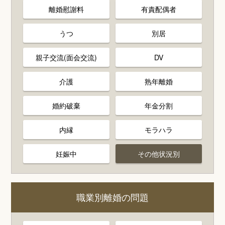
離婚慰謝料
有責配偶者
うつ
別居
親子交流(面会交流)
DV
介護
熟年離婚
婚約破棄
年金分割
内縁
モラハラ
妊娠中
その他状況別
職業別離婚の問題