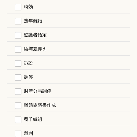
時効
熟年離婚
監護者指定
給与差押え
訴訟
調停
財産分与調停
離婚協議書作成
養子縁組
裁判