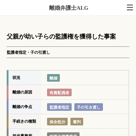
離婚弁護士ALG
父親が幼い子らの監護権を獲得した事案
監護者指定・子の引渡し
状況
離婚
離婚の原因
有責配偶者
離婚の争点
監護者指定
子の引き渡し
手続きの種類
保全処分
審判
担当事務所