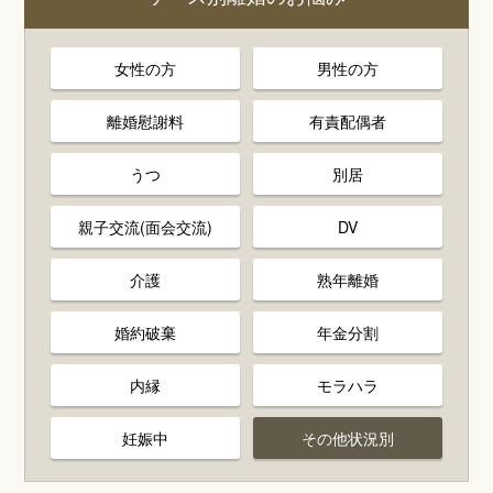
女性の方
男性の方
離婚慰謝料
有責配偶者
うつ
別居
親子交流(面会交流)
DV
介護
熟年離婚
婚約破棄
年金分割
内縁
モラハラ
妊娠中
その他状況別