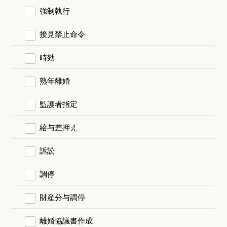
強制執行
接見禁止命令
時効
熟年離婚
監護者指定
給与差押え
訴訟
調停
財産分与調停
離婚協議書作成