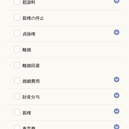
慰謝料
親権の停止
貞操権
離婚
離婚回避
婚姻費用
財産分与
親権
養育費