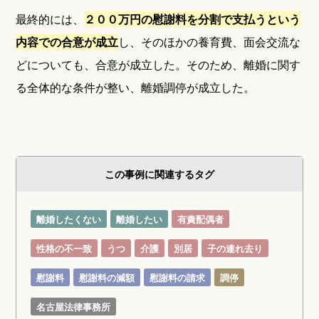
最終的には、
２００万円の慰謝料を分割で支払うという
内容での合意が成立
し、そのほかの養育費、面会交流な
どについても、合意が成立した。そのため、離婚に関す
る全体的な条件が整い、離婚調停が成立した。
この事例に関連するタグ
離婚したくない
離婚したい
有責配偶者
性格の不一致
うつ
介護
別居
子の連れ去り
慰謝料
慰謝料の減額
慰謝料の請求
調停
名古屋法律事務所