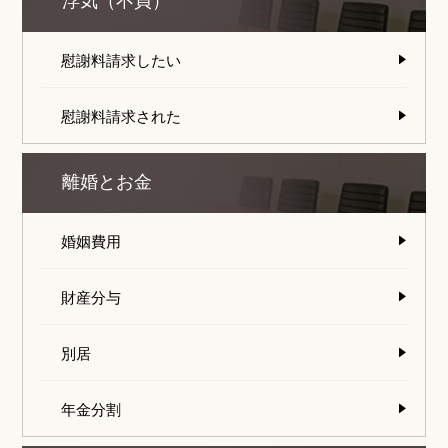
浮気（不貞）
慰謝料請求したい
慰謝料請求された
離婚とお金
婚姻費用
財産分与
別居
年金分割