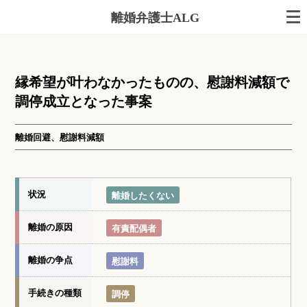
離婚弁護士ALG
縁希望が叶わなかったものの、慰謝料減額で
調停成立となった事案
離婚回避、慰謝料減額
状況
離婚したくない
離婚の原因
有責配偶者
離婚の争点
慰謝料
手続きの種類
調停