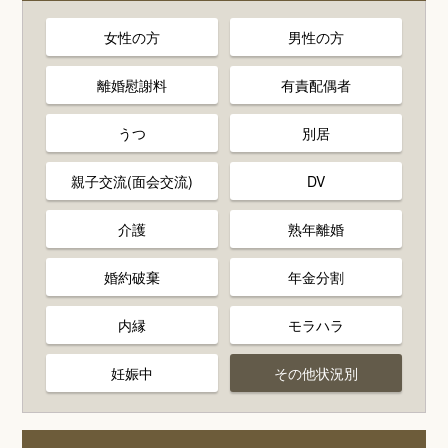
女性の方
男性の方
離婚慰謝料
有責配偶者
うつ
別居
親子交流(面会交流)
DV
介護
熟年離婚
婚約破棄
年金分割
内縁
モラハラ
妊娠中
その他状況別