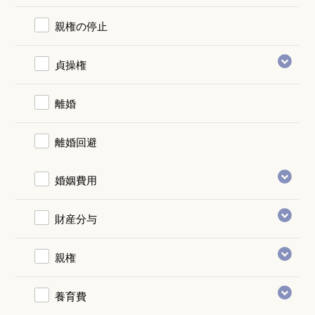
親権の停止
貞操権
離婚
離婚回避
婚姻費用
財産分与
親権
養育費