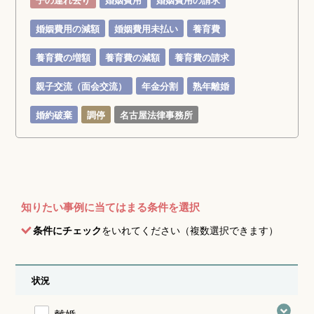
婚姻費用の減額
婚姻費用未払い
養育費
養育費の増額
養育費の減額
養育費の請求
親子交流（面会交流）
年金分割
熟年離婚
婚約破棄
調停
名古屋法律事務所
知りたい事例に当てはまる条件を選択
条件にチェック
をいれてください（複数選択できます）
状況
離婚