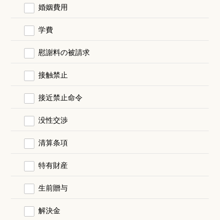
婚姻費用
学費
慰謝料の被請求
接触禁止
接近禁止命令
没性交渉
清算条項
特有財産
生前贈与
解決金