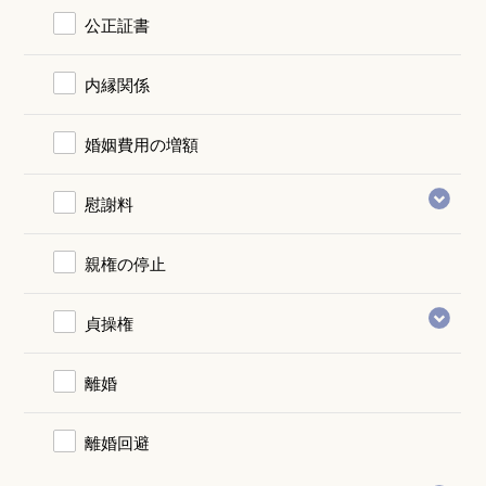
公正証書
内縁関係
婚姻費用の増額
慰謝料
親権の停止
貞操権
離婚
離婚回避