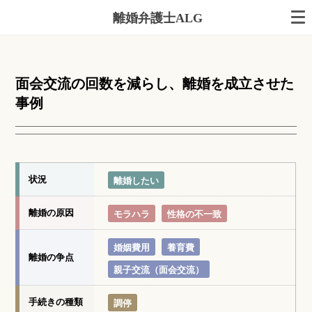
離婚弁護士ALG
面会交流の回数を減らし、離婚を成立させた
事例
状況
離婚したい
離婚の原因
モラハラ
性格の不一致
婚姻費用
養育費
離婚の争点
親子交流（面会交流）
手続きの種類
調停