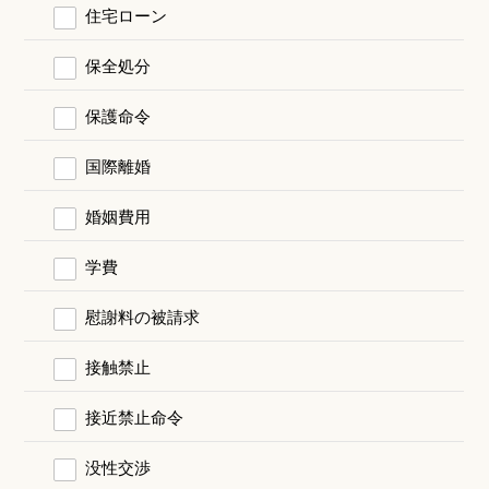
住宅ローン
保全処分
保護命令
国際離婚
婚姻費用
学費
慰謝料の被請求
接触禁止
接近禁止命令
没性交渉