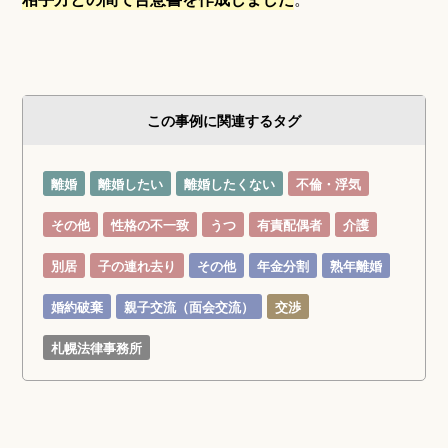
この事例に関連するタグ
離婚
離婚したい
離婚したくない
不倫・浮気
その他
性格の不一致
うつ
有責配偶者
介護
別居
子の連れ去り
その他
年金分割
熟年離婚
婚約破棄
親子交流（面会交流）
交渉
札幌法律事務所