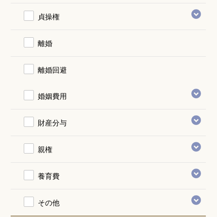
貞操権
離婚
離婚回避
婚姻費用
財産分与
親権
養育費
その他