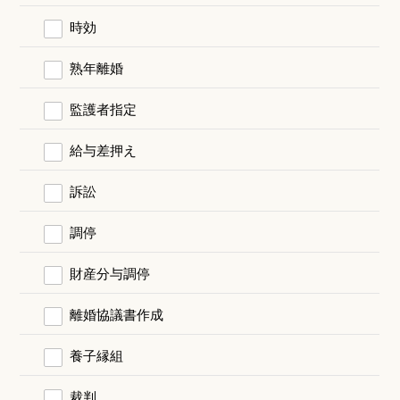
時効
熟年離婚
監護者指定
給与差押え
訴訟
調停
財産分与調停
離婚協議書作成
養子縁組
裁判