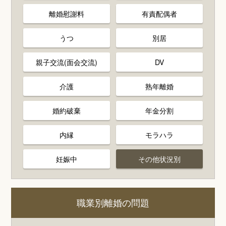
離婚慰謝料
有責配偶者
うつ
別居
親子交流(面会交流)
DV
介護
熟年離婚
婚約破棄
年金分割
内縁
モラハラ
妊娠中
その他状況別
職業別離婚の問題