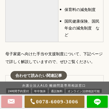
保育料の減免制度
国民健康保険、国民
年金の減免制度 な
ど
母子家庭へ向けた手当や支援制度について、下記ページ
で詳しく解説していますので、ぜひご覧ください。
合わせて読みたい関連記事
弁護士法人ALG 離婚問題専用相談窓口
母子家庭（ひとり親）が受けられる手当・支援制度
24時間予約受付
年中無休
通話無料
オンライン法律相談可能
一覧
0078-6009-3006