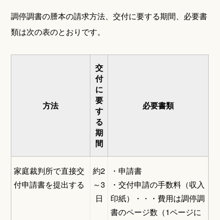
調停調書の謄本の請求方法、交付に要する期間、必要書
類は次の表のとおりです。
交
付
に
要
方法
必要書類
す
る
期
間
家庭裁判所で直接交
約2
・申請書
付申請書を提出する
～3
・交付申請の手数料（収入
日
印紙）・・・費用は調停調
書のページ数（1ページに