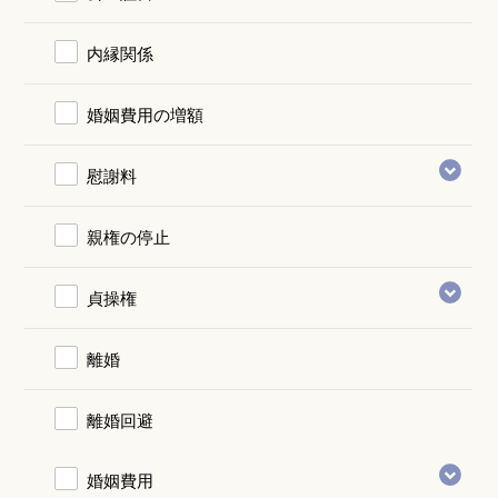
内縁関係
婚姻費用の増額
慰謝料
親権の停止
貞操権
離婚
離婚回避
婚姻費用