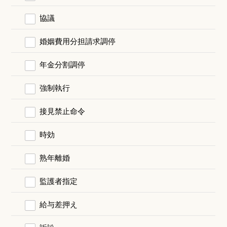
協議
婚姻費用分担請求調停
年金分割調停
強制執行
接見禁止命令
時効
熟年離婚
監護者指定
給与差押え