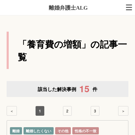
離婚弁護士ALG
「養育費の増額」の記事一
覧
15
該当した解決事例
件
＜
1
2
3
＞
離婚
離婚したくない
その他
性格の不一致