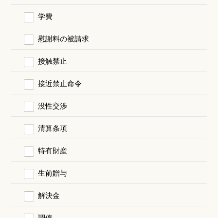
学費
慰謝料の被請求
接触禁止
接近禁止命令
没性交渉
清算条項
特有財産
生前贈与
解決金
調停