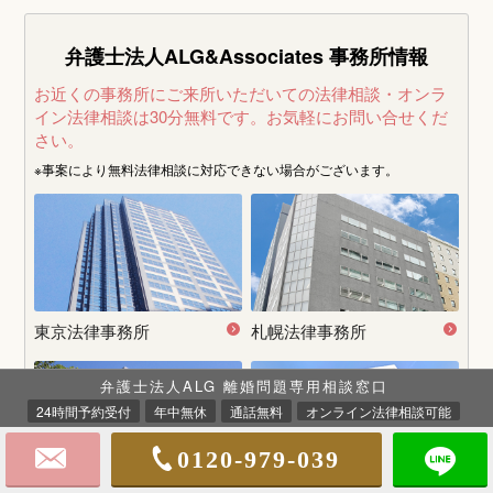
弁護士法人ALG&Associates
事務所情報
お近くの事務所にご来所いただいての法律相談・オンラ
イン法律相談は30分無料です。
お気軽にお問い合せくだ
さい。
※事案により無料法律相談に
対応できない場合がございます。
東京法律事務所
札幌法律事務所
弁護士法人ALG 離婚問題専用相談窓口
24時間予約受付
年中無休
通話無料
オンライン法律相談可能
0120-979-039