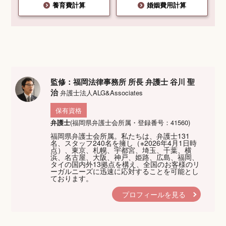
養育費計算
婚姻費用計算
監修：福岡法律事務所 所長 弁護士 谷川 聖
治
弁護士法人ALG&Associates
保有資格
弁護士
(福岡県弁護士会所属・登録番号：41560)
福岡県弁護士会所属。私たちは、弁護士131
名、スタッフ240名を擁し（※2026年4月1日時
点）、東京、札幌、宇都宮、埼玉、千葉、横
浜、名古屋、大阪、神戸、姫路、広島、福岡、
タイの国内外13拠点を構え、全国のお客様のリ
ーガルニーズに迅速に応対することを可能とし
ております。
プロフィールを見る