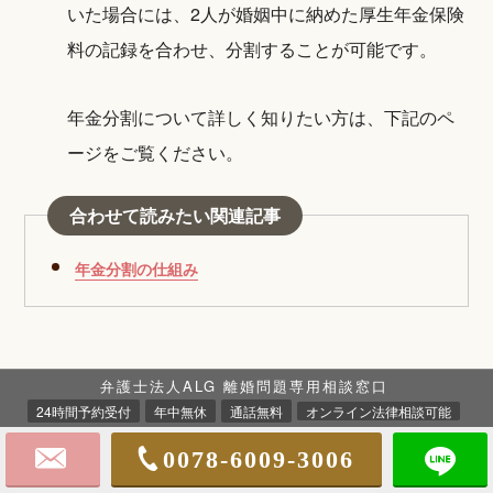
いた場合には、2人が婚姻中に納めた厚生年金保険
料の記録を合わせ、分割することが可能です。
年金分割について詳しく知りたい方は、下記のペ
ージをご覧ください。
合わせて読みたい関連記事
年金分割の仕組み
弁護士法人ALG 離婚問題専用相談窓口
24時間予約受付
年中無休
通話無料
オンライン法律相談可能
共働き夫婦の財産分与に関するご相
0078-6009-3006
談は、経験豊富な弁護士にお任せく