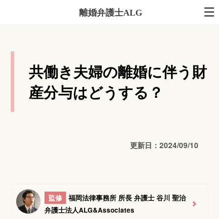
離婚弁護士ALG
共働き夫婦の離婚に伴う財
産分与はどうする？
更新日：2024/09/10
監修
福岡法律事務所 所長 弁護士 谷川 聖治
弁護士法人ALG&Associates