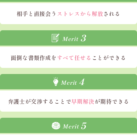
相手と直接会う
ストレスから解放
される
3
Merit
面倒な書類作成を
すべて任せる
ことができる
4
Merit
弁護士が
交渉することで
早期解決
が期待できる
5
Merit