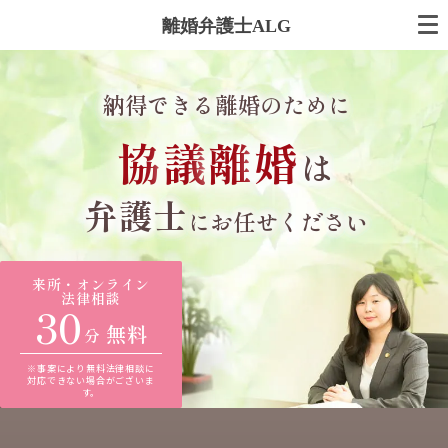
離婚弁護士ALG
納得できる離婚のために
協
議
離
婚
は
弁護士
にお任せください
来所・オンライン
法律相談
30
無料
分
※事案により無料法律相談に
対応できない場合がございま
す。