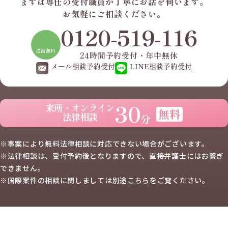
まずは専任の受付職員が
丁寧にお話を伺います。
お気軽にご相談ください。
0120-519-116
通話無料
24時間予約受付・年中無休
メール相談予約受付
LINE相談予約受付
30
来所・オンライン
無料
法律相談
分
※事案により無料法律相談に
対応できない場合がございます。
※法律相談は、受付予約後となりますので、
直接弁護士にはお繋ぎ
できません。
※国際案件の相談に関しましては
別途
こちら
を
ご覧ください。