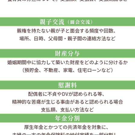
親子交流
（面会交流）
親権を持たない親が子と
面会する頻度や回数、
場所、日時、父母間・親子間の
連絡方法など
財産分与
婚姻期間中に協力して築いた財産を
どのように分けるか
（預貯金、不動産、家電、住宅ローンなど）
慰謝料
配偶者に不貞やDVが認められる等、
精神的な苦痛が生じる事由があると
認められる場合
支払額、支払い方法など
年金分割
厚生年金と
かつての共済年金を対象に、
夫婦の一方の年金保険料の
納付実績を一部分割し、