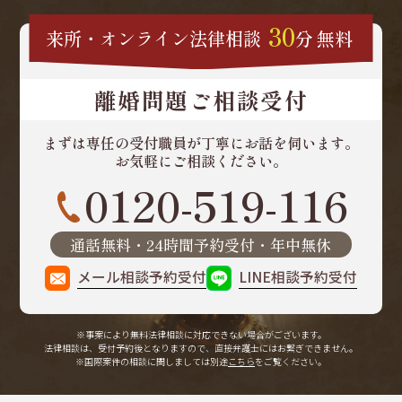
30
来所・オンライン
法律相談
分
無料
離婚問題ご相談受付
まずは専任の受付職員が
丁寧にお話を伺います。
お気軽にご相談ください。
0120-519-116
通話無料・24時間予約受付・年中無休
メール相談予約受付
LINE相談予約受付
※事案により無料法律相談に
対応できない場合がございます。
法律相談は、受付予約後となりますので、
直接弁護士にはお繋ぎできません。
※国際案件の相談に関しましては
別途
こちら
をご覧ください。