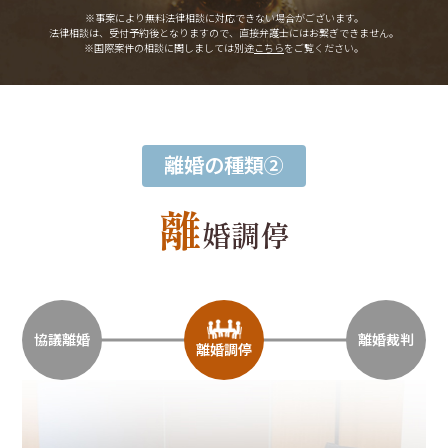
※事案により無料法律相談に
対応できない場合がございます。
法律相談は、受付予約後となりますので、
直接弁護士にはお繋ぎできません。
※国際案件の相談に関しましては
別途
こちら
をご覧ください。
離婚の種類②
離
婚調停
協議離婚
離婚裁判
離婚調停