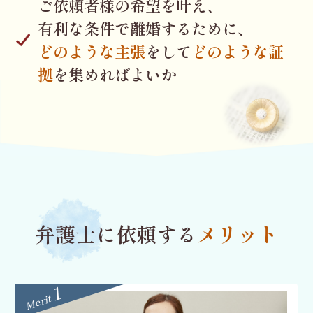
ご依頼者様の希望を叶え、
有利な条件で離婚するために、
どのような主張
をして
どのような証
拠
を集めればよいか
弁護士に依頼する
メリット
1
Merit