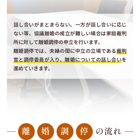
話し合いがまとまらない、一方が話し合いに応じ
ない等、協議離婚の成立が難しい場合は家庭裁判
所に対して離婚調停の申立を行います。
離婚調停では、夫婦の間に中立の立場である
裁判
官と調停委員が入り、離婚についての話し合い
を
進めていきます。
離
婚
調
停
の流れ