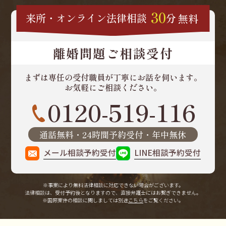
30
来所・オンライン
法律相談
分
無料
離婚問題ご相談受付
まずは専任の受付職員が
丁寧にお話を伺います。
お気軽にご相談ください。
0120-519-116
通話無料・24時間予約受付・年中無休
メール相談予約受付
LINE相談予約受付
※事案により無料法律相談に
対応できない場合がございます。
法律相談は、受付予約後となりますので、
直接弁護士にはお繋ぎできません。
※国際案件の相談に関しましては
別途
こちら
をご覧ください。