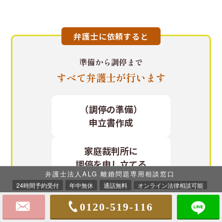
弁護士に依頼すると
準備から調停まで
すべて弁護士が行います
（調停の準備）
申立書作成
家庭裁判所に
調停を
申し立てる
弁護士法人ALG 離婚問題専用相談窓口
24時間予約受付
年中無休
通話無料
オンライン法律相談可能
調停
0120-519-116
調停終了