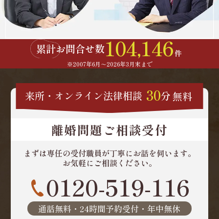
104,146
累計お問合せ数
件
※2007年6月～
2026年3月末まで
30
来所・オンライン
法律相談
分
無料
離婚問題ご相談受付
まずは専任の受付職員が
丁寧にお話を伺います。
お気軽にご相談ください。
0120-519-116
通話無料・24時間予約受付・年中無休