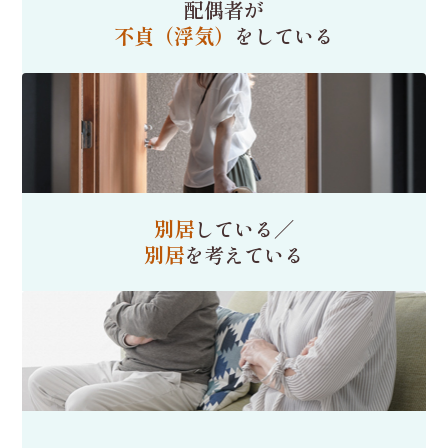
配偶者が
不貞（浮気）
をしている
別居
している／
別居
を考えている