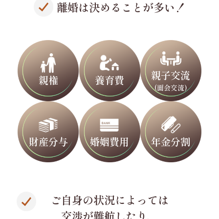
離婚は決めることが多い！
親子交流
親権
養育費
(面会交流)
財産分与
婚姻費用
年金分割
ご自身の状況によっては
交渉が難航したり、