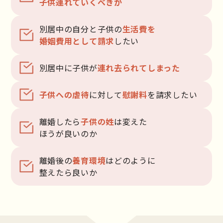
子供連れていくべきか
別居中の自分と
子供の
生活費を
婚姻費用として請求
したい
別居中に子供が
連れ去られてしまった
子供への虐待
に対して
慰謝料
を請求したい
離婚したら
子供の姓
は変えた
ほうが良いのか
離婚後の
養育環境
はどのように
整えたら良いか