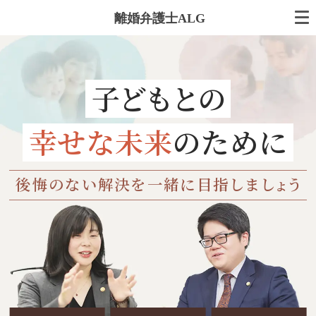
離婚弁護士ALG
子どもとの
幸せな未来
のために
後悔のない解決を
一緒に目指
しま
しょう