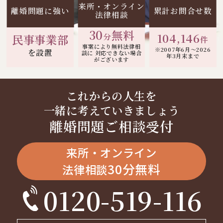
来所・オンライン
離婚問題に強い
累計お問合せ数
法律相談
30
無料
104,146
分
民事事業部
件
事案により無料法律相
※2007年6月～
2026
を設置
談に
対応できない場合
年3月末まで
がございます
これからの人生を
一緒に考えていきましょう
離婚問題ご相談受付
来所・オンライン
30分無料
法律相談
0120-519-116