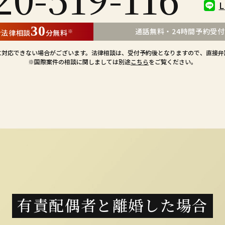
30
通話無料・24時間予約受
※
ン
法律相談
分無料
に
対応できない場合がございます。
法律相談は、受付予約後となりますので、
直接弁
※国際案件の相談に関しましては
別途
こちら
をご覧ください。
有責配偶者と離婚した場合