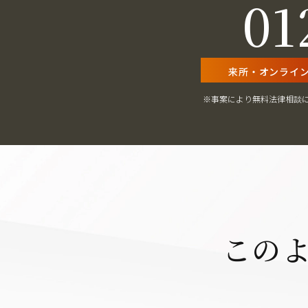
01
来所・オンライ
※事案により無料法律相談
この