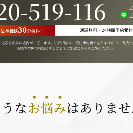
20-519-116
30
通話無料・24時間予約受
※
ン
法律相談
分無料
に
対応できない場合がございます。
法律相談は、受付予約後となりますので、
直接弁
※国際案件の相談に関しましては
別途
こちら
をご覧ください。
ような
お
悩
み
は
ありませ