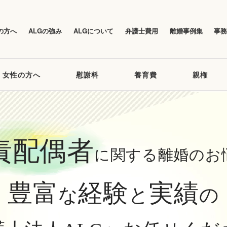
の方へ
ALGの強み
ALGについて
弁護士費用
離婚事例集
事
女性の方へ
慰謝料
養育費
親権
責配偶者
に関する
離婚のお
豊富
経験
実績
な
と
の