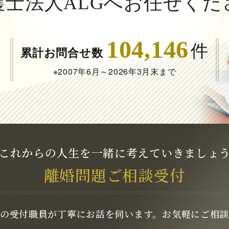
護士法人ALGへお任せくだ
104,146
件
累計お問合せ数
※2007年6月～
2026年3月末まで
これからの人生を一緒に
考えていきましょ
離婚問題
ご相談受付
の受付職員が
丁寧にお話を伺います。
お気軽にご相