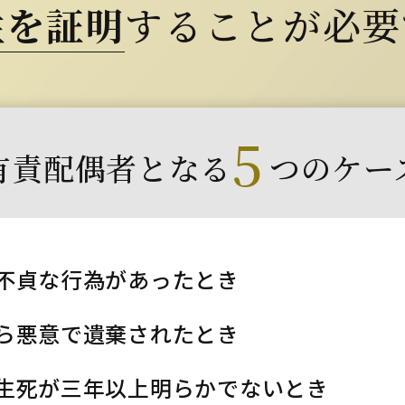
性を証明
することが必要
5
有責配偶者となる
つのケー
不貞な行為があったとき
ら悪意で遺棄されたとき
生死が三年以上明らかでないとき