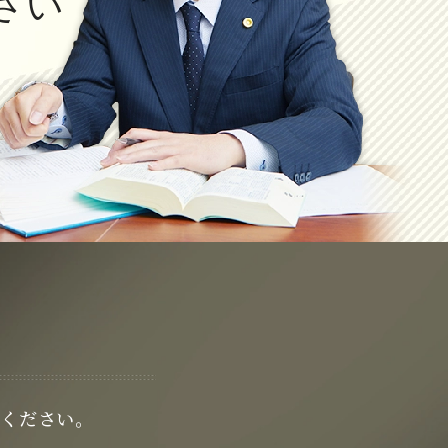
さい
う
談ください。