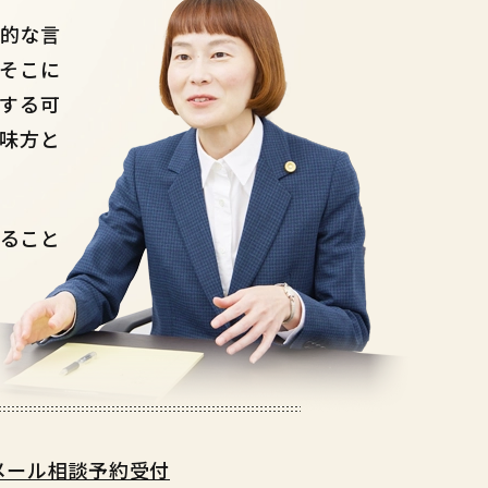
的な言
、
そこに
する可
味方と
ること
。
メール相談予約受付