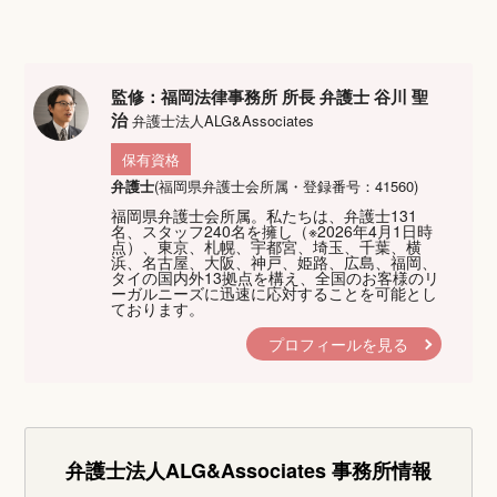
監修：福岡法律事務所 所長 弁護士 谷川 聖
治
弁護士法人ALG&Associates
保有資格
弁護士
(福岡県弁護士会所属・登録番号：41560)
福岡県弁護士会所属。私たちは、弁護士131
名、スタッフ240名を擁し（※2026年4月1日時
点）、東京、札幌、宇都宮、埼玉、千葉、横
浜、名古屋、大阪、神戸、姫路、広島、福岡、
タイの国内外13拠点を構え、全国のお客様のリ
ーガルニーズに迅速に応対することを可能とし
ております。
プロフィールを見る
弁護士法人ALG&Associates
事務所情報