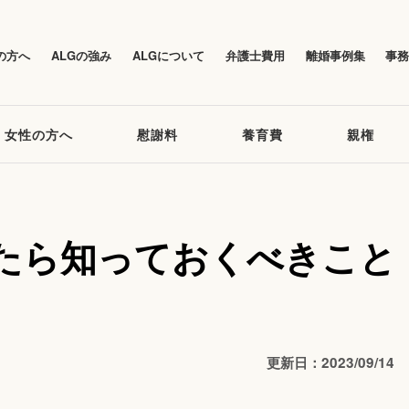
の方へ
ALGの強み
ALGについて
弁護士費用
離婚事例集
事
女性の方へ
慰謝料
養育費
親権
たら知っておくべきこと
更新日：2023/09/14