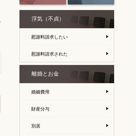
浮気（不貞）
て
慰謝料請求したい
慰謝料請求された
離婚とお金
婚姻費用
財産分与
別居