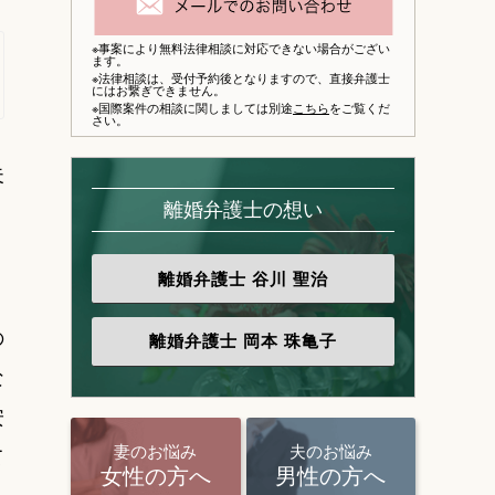
※事案により無料法律相談に対応できない場合がござい
ます。
※法律相談は、
受付予約後となりますので、
直接弁護士
にはお繋ぎできません。
※国際案件の相談に関しましては別途
こちら
をご覧くだ
さい。
夫
、
離婚弁護士の想い
離婚弁護士
谷川 聖治
の
離婚弁護士
岡本 珠亀子
な
安
妻のお悩み
夫のお悩み
て
女性の方へ
男性の方へ