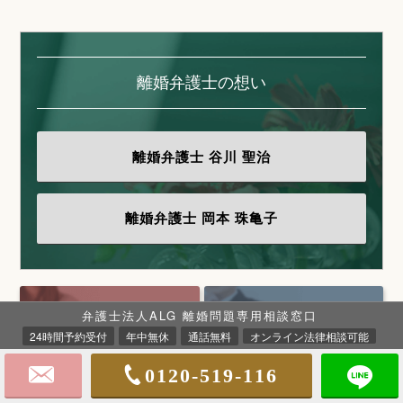
離婚弁護士の想い
離婚弁護士
谷川 聖治
離婚弁護士
岡本 珠亀子
弁護士法人ALG 離婚問題専用相談窓口
妻のお悩み
夫のお悩み
24時間予約受付
年中無休
通話無料
オンライン法律相談可能
女性の方へ
男性の方へ
0120-519-116