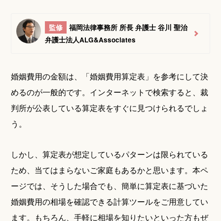
です。
したがいまして、「婚姻費用計算ツール」の計算結果
につきいかなる保証を行うものでもなく、万が一、利
監修
福岡法律事務所 所長 弁護士 谷川 聖治
用者その他の方が損害を被った場合であっても、当法
弁護士法人ALG&Associates
人は一切責任を負いません。 この点を十分にご理解
の上、「婚姻費用計算ツール」をご利用ください。
婚姻費用の金額は、「婚姻費用算定表」を参考にして決
めるのが一般的です。インターネットで検索すると、裁
判所が公表している算定表をすぐに見つけられるでしょ
う。
しかし、算定表が想定しているパターンは限られている
ため、当てはまらないご家庭もあるかと思います。本ペ
ージでは、そうした場合でも、簡単に算定表に基づいた
婚姻費用の相場を確認できる計算ツールをご用意してい
ます。もちろん、手軽に相場を知りたいといった方もぜ