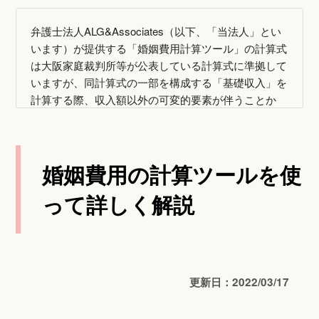
弁護士法人ALG&Associates（以下、「当法人」とい
います）が提供する「婚姻費用計算ツール」の計算式
は大阪家庭裁判所等が公表している計算式に準拠して
いますが、同計算式の一部を構成する「基礎収入」を
計算する際、収入額以外の可変的要素が伴うことか
ら、個別具体的な事案において裁判所が認める金額と
異なる場合があります。
また、義務者の収入額が２０００万円を超える場合や
婚姻費用の計算ツールを使
２００万円を下回る場合、貯蓄額などの生活スタイル
に大きな変化が生じることが考えられることから、イ
って詳しく解説
ンターネット等で公表されている金額と異なる場合が
あります。
当法人は、「婚姻費用計算ツール」の信頼性アップの
ため最大限の努力しておりますが、養育費や婚姻費用
は個別具体的な事実関係の下で定められるものである
更新日：2022/03/17
ため、「婚姻費用計算ツール」の計算結果は、これら
の事実関係を捨象したあくまで参考値として示すもの