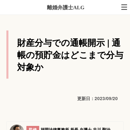
離婚弁護士ALG
財産分与での通帳開示 | 通
帳の預貯金はどこまで分与
対象か
更新日：2023/09/20
監修
福岡法律事務所 所長 弁護士 谷川 聖治