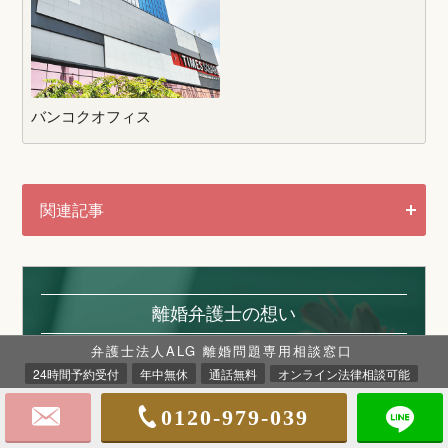
バンコクオフィス
関連記事
離婚弁護士の想い
弁護士法人ALG 離婚問題専用相談窓口
24時間予約受付
年中無休
通話無料
オンライン法律相談可能
離婚弁護士
谷川 聖治
0120-979-039
離婚弁護士
岡本 珠亀子