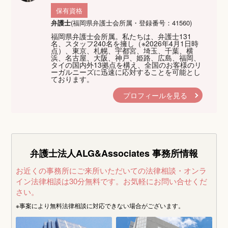
保有資格
弁護士
(福岡県弁護士会所属・登録番号：41560)
福岡県弁護士会所属。私たちは、弁護士131
名、スタッフ240名を擁し（※2026年4月1日時
点）、東京、札幌、宇都宮、埼玉、千葉、横
浜、名古屋、大阪、神戸、姫路、広島、福岡、
タイの国内外13拠点を構え、全国のお客様のリ
ーガルニーズに迅速に応対することを可能とし
ております。
プロフィールを見る
弁護士法人ALG&Associates
事務所情報
お近くの事務所にご来所いただいての法律相談・オンラ
イン法律相談は30分無料です。
お気軽にお問い合せくだ
さい。
※事案により無料法律相談に
対応できない場合がございます。