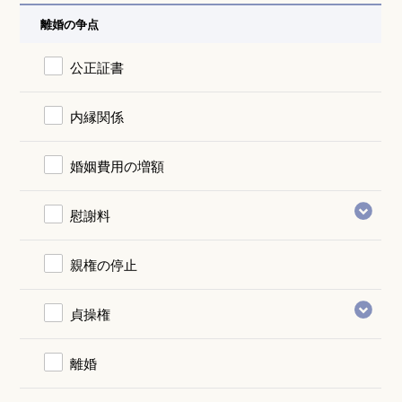
離婚の争点
公正証書
内縁関係
婚姻費用の増額
慰謝料
親権の停止
貞操権
離婚