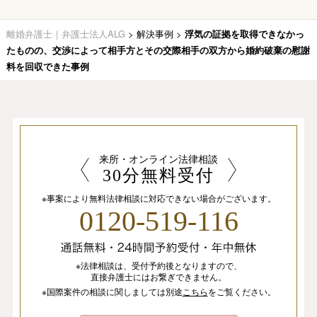
離婚弁護士｜弁護士法人ALG
>
解決事例
>
浮気の証拠を取得できなかっ
たものの、交渉によって相手方とその交際相手の双方から婚約破棄の慰謝
料を回収できた事例
来所・オンライン法律相談
30分無料受付
※事案により無料法律相談に
対応できない場合がございます。
0120-519-116
※法律相談は、
受付予約後となりますので、
直接弁護士にはお繋ぎできません。
※国際案件の相談
に関しましては
別途
こちら
を
ご覧ください。