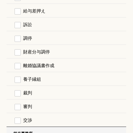
給与差押え
訴訟
調停
財産分与調停
離婚協議書作成
養子縁組
裁判
審判
交渉