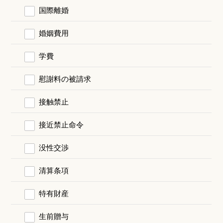
国際離婚
婚姻費用
学費
慰謝料の被請求
接触禁止
接近禁止命令
没性交渉
清算条項
特有財産
生前贈与