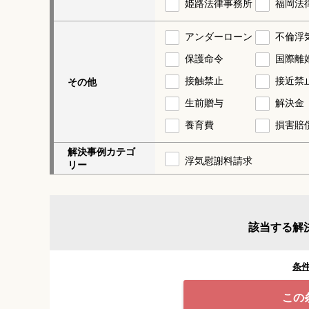
姫路法律事務所
福岡法
アンダーローン
不倫浮
保護命令
国際離
接触禁止
接近禁
その他
生前贈与
解決金
養育費
損害賠
解決事例カテゴ
浮気慰謝料請求
リー
該当する解
条
この