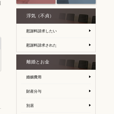
獲
浮気（不貞）
慰謝料請求したい
慰謝料請求された
離婚とお金
婚姻費用
財産分与
別居