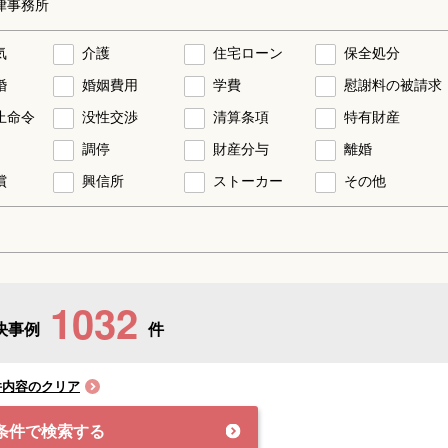
律事務所
気
介護
住宅ローン
保全処分
婚
婚姻費用
学費
慰謝料の被請求
止命令
没性交渉
清算条項
特有財産
調停
財産分与
離婚
償
興信所
ストーカー
その他
1032
決事例
件
件内容のクリア
条件で検索する