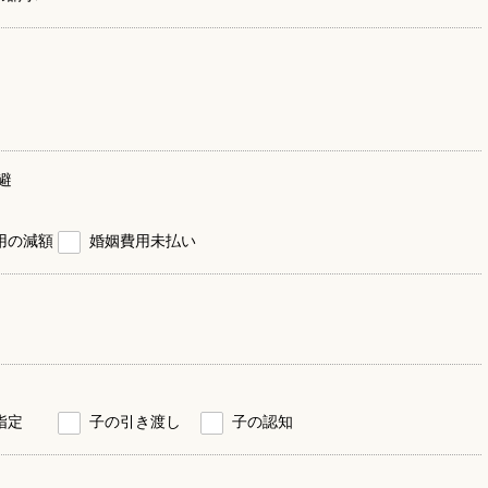
避
用の減額
婚姻費用未払い
指定
子の引き渡し
子の認知