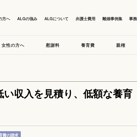
の方へ
ALGの強み
ALGについて
弁護士費用
離婚事例集
事
女性の方へ
慰謝料
養育費
親権
低い収入を見積り、低額な養育
育費の請求