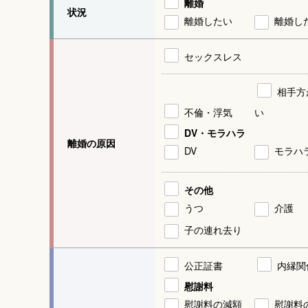
離婚
状況
離婚したい
離婚し
セックスレス
相手方
不倫・浮気
い
DV・モラハラ
離婚の原因
DV
モラハ
その他
うつ
介護
子の連れ去り
公正証書
内縁関
慰謝料
慰謝料の減額
慰謝料