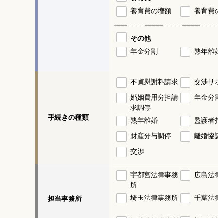
養育費の増額
養育費
その他
年金分割
熟年離
不貞慰謝料請求
交渉サ
婚姻費用分担請
年金分
求調停
手続きの種類
熟年離婚
監護者
財産分与調停
離婚協
交渉
宇都宮法律事務
広島法
所
埼玉法律事務所
千葉法
担当事務所