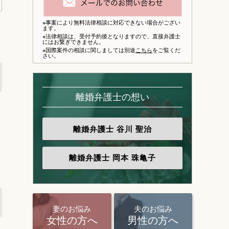
※事案により無料法律相談に対応できない場合がござい
ます。
※法律相談は、
受付予約後となりますので、
直接弁護士
にはお繋ぎできません。
※国際案件の相談に関しましては別途
こちら
をご覧くだ
さい。
離婚弁護士の想い
り
離婚弁護士
谷川 聖治
離婚弁護士
岡本 珠亀子
妻のお悩み
夫のお悩み
女性の方へ
男性の方へ