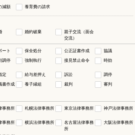
の減額
養育費の請求
婚
婚約破棄
親子交流（面会
交流）
ポート
保全処分
公正証書作成
協議
割調停
強制執行
接見禁止命令
時効
指定
給与差押え
訴訟
調停
議書作成
養子縁組
裁判
審判
律事務所
札幌法律事務所
東京法律事務所
神戸法律事務所
律事務所
横浜法律事務所
名古屋法律事務
大阪法律事務所
所