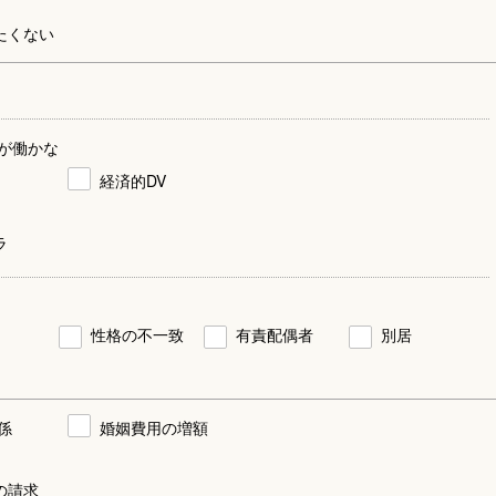
たくない
が働かな
経済的DV
ラ
性格の不一致
有責配偶者
別居
係
婚姻費用の増額
の請求