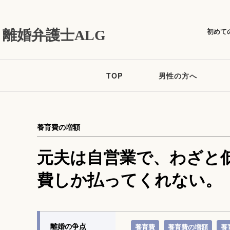
初めて
離婚弁護士ALG
TOP
男性の方へ
養育費の増額
元夫は自営業で、わざと
費しか払ってくれない。
離婚の争点
養育費
養育費の増額
養