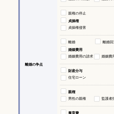
親権の停止
貞操権
貞操権侵害
離婚
離婚回
婚姻費用
婚姻費用の請求
婚姻費
離婚の争点
財産分与
住宅ローン
親権
男性の親権
監護者
養育費