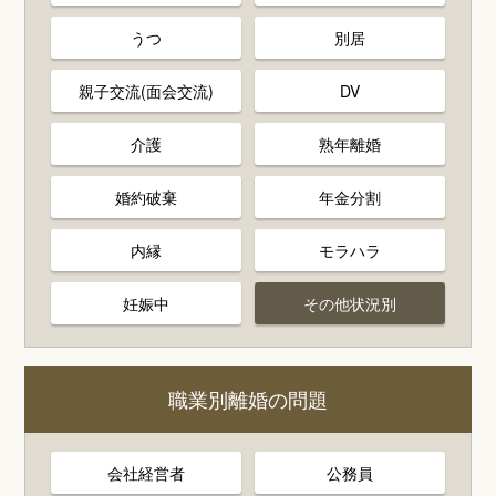
うつ
別居
親子交流(面会交流)
DV
介護
熟年離婚
婚約破棄
年金分割
内縁
モラハラ
妊娠中
その他状況別
職業別離婚の問題
会社経営者
公務員