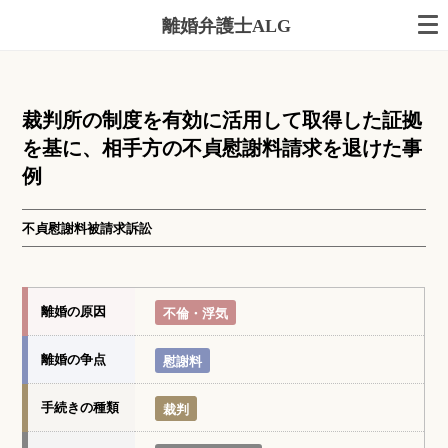
離婚弁護士ALG
裁判所の制度を有効に活用して取得した証拠
を基に、相手方の不貞慰謝料請求を退けた事
例
不貞慰謝料被請求訴訟
離婚の原因
不倫・浮気
離婚の争点
慰謝料
手続きの種類
裁判