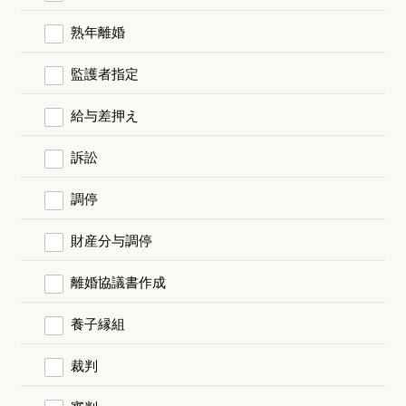
熟年離婚
監護者指定
給与差押え
訴訟
調停
財産分与調停
離婚協議書作成
養子縁組
裁判