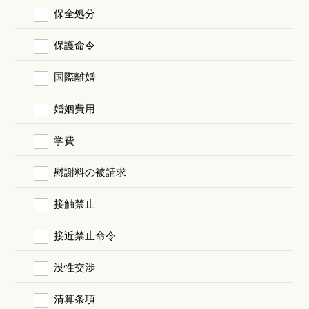
保全処分
保護命令
国際離婚
婚姻費用
学費
慰謝料の被請求
接触禁止
接近禁止命令
没性交渉
清算条項