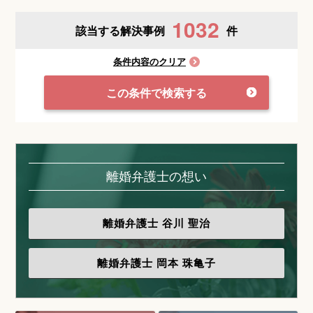
1032
該当する解決事例
件
条件内容のクリア
この条件で検索する
離婚弁護士の想い
離婚弁護士
谷川 聖治
離婚弁護士
岡本 珠亀子