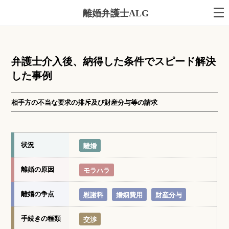
離婚弁護士ALG
弁護士介入後、納得した条件でスピード解決
した事例
相手方の不当な要求の排斥及び財産分与等の請求
状況
離婚
離婚の原因
モラハラ
離婚の争点
慰謝料
婚姻費用
財産分与
手続きの種類
交渉