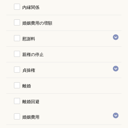
内縁関係
婚姻費用の増額
慰謝料
親権の停止
貞操権
離婚
離婚回避
婚姻費用