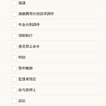
協議
婚姻費用分担請求調停
年金分割調停
強制執行
接見禁止命令
時効
熟年離婚
監護者指定
給与差押え
訴訟