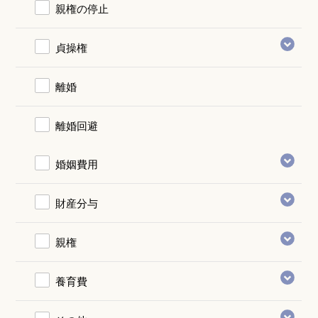
親権の停止
貞操権
離婚
離婚回避
婚姻費用
財産分与
親権
養育費