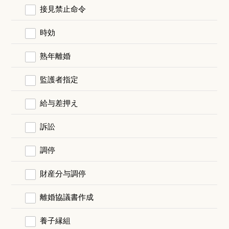
接見禁止命令
時効
熟年離婚
監護者指定
給与差押え
訴訟
調停
財産分与調停
離婚協議書作成
養子縁組