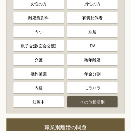
女性の方
男性の方
離婚慰謝料
有責配偶者
うつ
別居
親子交流(面会交流)
DV
介護
熟年離婚
婚約破棄
年金分割
内縁
モラハラ
妊娠中
その他状況別
職業別離婚の問題