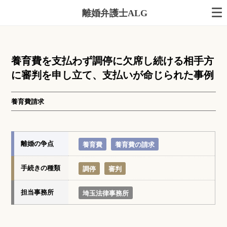
離婚弁護士ALG
養育費を支払わず調停に欠席し続ける相手方
に審判を申し立て、支払いが命じられた事例
養育費請求
離婚の争点
養育費
養育費の請求
手続きの種類
調停
審判
担当事務所
埼玉法律事務所