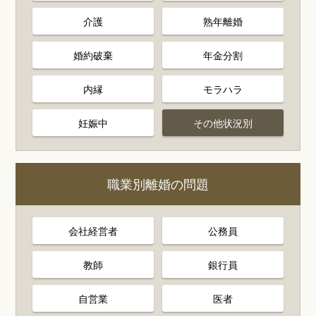
介護
熟年離婚
婚約破棄
年金分割
内縁
モラハラ
妊娠中
その他状況別
職業別離婚の問題
会社経営者
公務員
教師
銀行員
自営業
医者