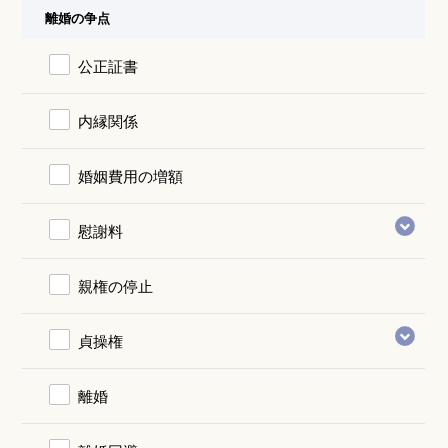
離婚の争点
公正証書
内縁関係
婚姻費用の増額
慰謝料
親権の停止
貞操権
離婚