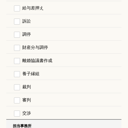
給与差押え
訴訟
調停
財産分与調停
離婚協議書作成
養子縁組
裁判
審判
交渉
担当事務所