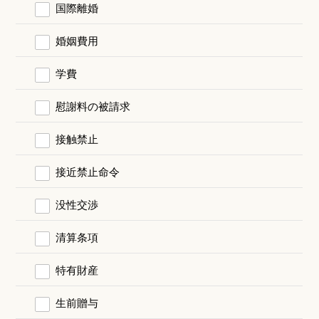
国際離婚
婚姻費用
学費
慰謝料の被請求
接触禁止
接近禁止命令
没性交渉
清算条項
特有財産
生前贈与